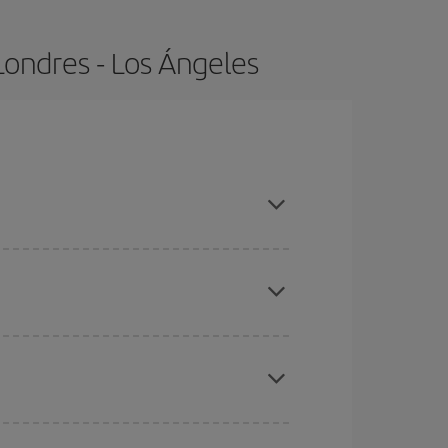
Londres - Los Ángeles
 compras con antelación y puedes ser flexible con
ratos
. Dinos desde dónde vuelas, a dónde
ra días cercanos
, tanto de ida como de vuelta,
gunos
horarios
puede que te hagan ahorrar aún
eral las Navidades, la Semana Santa y los