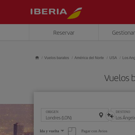
Saltar al contenido principal
Reservar
Gestionar
Vuelos baratos
América del Norte
USA
Los An
Vuelos b
ORIGEN
DESTINO
Seleccione
Pagar con Avios
Ida y vuelta