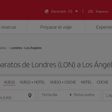
Denmark - ES
Empresas
 reserva
Preparar el viaje
Experien
geles
Londres - Los Ángeles
aratos de Londres (LON) a Los Ánge
VUELO
VUELO + HOTEL
VUELO + COCHE
HOTEL
COCHE
Fecha ida
Fecha vuelta
1
A
Introduce la fecha en formato día/mes/año
Introduce la fecha en format