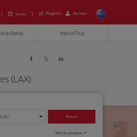
Registro
Acceso
Ayuda
cia Iberia
Iberia Plus
les (LAX)
dulto
Buscar
o día/mes/año
Más Económica