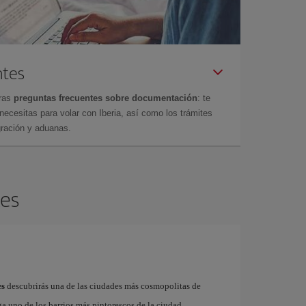
ntes
tras
preguntas frecuentes sobre documentación
: te
cesitas para volar con Iberia, así como los trámites
gración y aduanas.
les
es
descubrirás una de las ciudades más cosmopolitas de
a uno de los barrios más pintorescos de la ciudad,