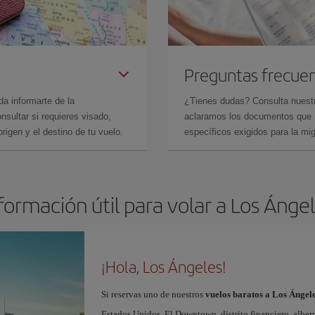
Preguntas frecue
da informarte de la
¿Tienes dudas? Consulta nues
sultar si requieres visado,
aclaramos los documentos que ne
rigen y el destino de tu vuelo.
específicos exigidos para la mi
formación útil para volar a Los Ánge
¡Hola, Los Ángeles!
Si reservas uno de nuestros
vuelos baratos a Los Ángel
Estados Unidos. El Downtown, distrito financiero, alberg