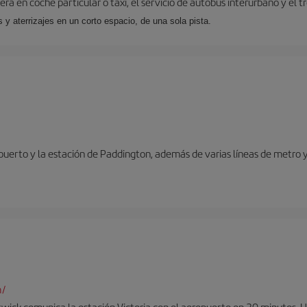
ra en coche particular o taxi, el servicio de autobús interurbano y el t
y aterrizajes en un corto espacio, de una sola pista.
opuerto y la estación de Paddington, además de varias líneas de metro 
m/
twick comunica la estación Victoria con el aeropuerto en 30 minutos. 