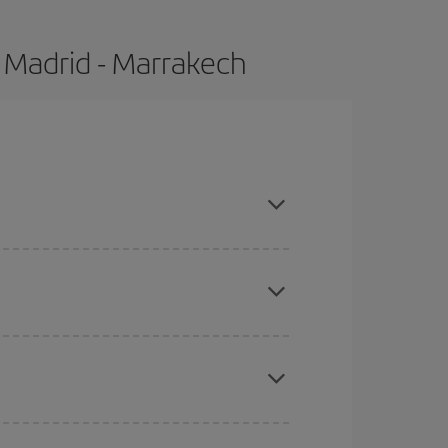
 Madrid - Marrakech
mpras con antelación y puedes ser flexible con las
ratos
. Dinos desde dónde vuelas, a dónde
ra días cercanos
, tanto de ida como de vuelta,
gunos
horarios
puede que te hagan ahorrar aún
eral las Navidades, la Semana Santa y los