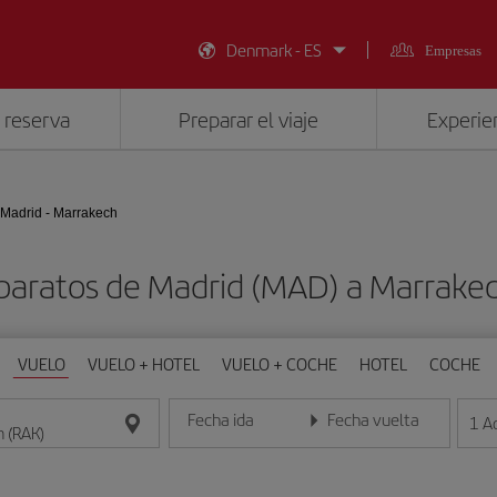
Denmark - ES
Empresas
 reserva
Preparar el viaje
Experien
Madrid - Marrakech
baratos de Madrid (MAD) a Marrake
VUELO
VUELO + HOTEL
VUELO + COCHE
HOTEL
COCHE
Fecha ida
Fecha vuelta
1
A
Introduce la fecha en formato día/mes/año
Introduce la fecha en format