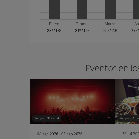
Enero
Febrero
Marzo
Ab
23º
/
18º
24º
/
19º
25º
/
20º
27º
Eventos en lo
Imagen: T.Visual
Imagen: Allie
08 ago 2026 - 08 ago 2026
23 jul 20