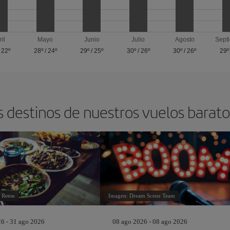
ril
Mayo
Junio
Julio
Agosto
Sept
/
22º
28º
/
24º
29º
/
25º
30º
/
26º
30º
/
26º
29º
s destinos de nuestros vuelos barat
 Reese
Imagen: Dream Scene Team
26 - 31 ago 2026
08 ago 2026 - 08 ago 2026