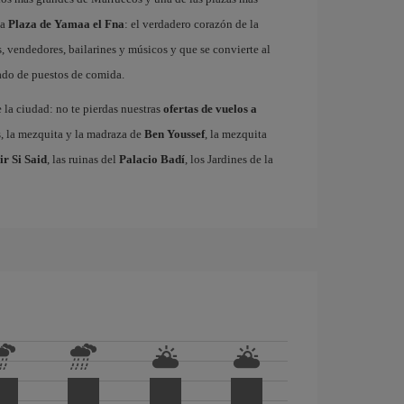
ma
Plaza de Yamaa el Fna
: el verdadero corazón de la
, vendedores, bailarines y músicos y que se convierte al
gado de puestos de comida.
e la ciudad: no te pierdas nuestras
ofertas de vuelos a
s, la mezquita y la madraza de
Ben Youssef
, la mezquita
ir Si Said
, las ruinas del
Palacio Badí
, los Jardines de la