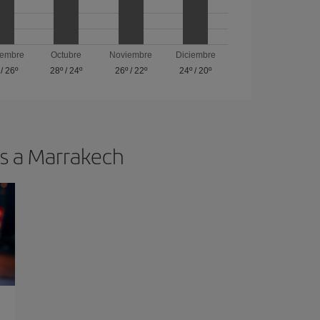
iembre
Octubre
Noviembre
Diciembre
/
26º
28º
/
24º
26º
/
22º
24º
/
20º
os a Marrakech