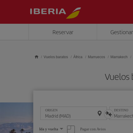
Saltar al contenido principal
Reservar
Gestionar
Vuelos baratos
África
Marruecos
Marrakech
Vuelos 
ORIGEN
DESTINO
Seleccione
Pagar con Avios
Ida y vuelta