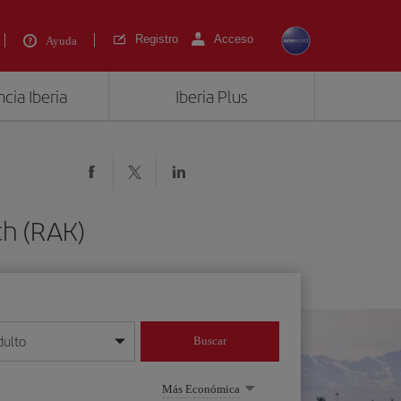
Registro
Acceso
Ayuda
cia Iberia
Iberia Plus
ch (RAK)
dulto
Buscar
o día/mes/año
Más Económica