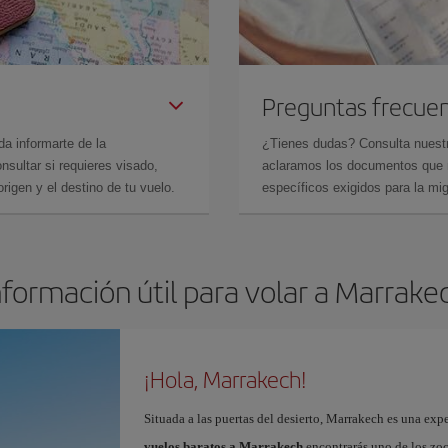
Preguntas frecue
da informarte de la
¿Tienes dudas? Consulta nues
sultar si requieres visado,
aclaramos los documentos que ne
rigen y el destino de tu vuelo.
específicos exigidos para la mi
nformación útil para volar a Marrake
¡Hola, Marrakech!
Situada a las puertas del desierto, Marrakech es una expe
vuelos baratos a Marrakech
encontrarás uno de los zo