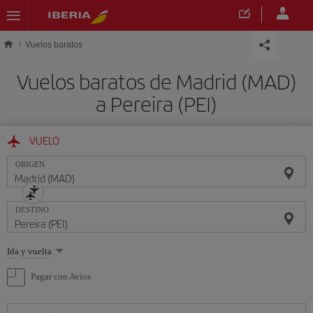
Saltar al contenido principal
Vuelos baratos
Vuelos baratos de Madrid (MAD)
a Pereira (PEI)
VUELO
ORIGEN
DESTINO
Seleccione
Ida y vuelta
una
opción
Pagar con Avios