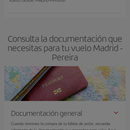
vayan agotando. Por eso, comprar con antelación es
fundamental
para conseguir
vuelos baratos a Madrid-Pereira-
En Iberia, tenemos distintas tarifas para garantizarte el mejor
dest
.
precio según tus necesidades de viaje. La tarifa básica, te
asegura el vuelo más barato.
Consulta la documentación que
necesitas para tu vuelo Madrid -
Pereira
Documentación general
Cuando termines la compra de tu billete de avión, recuerda