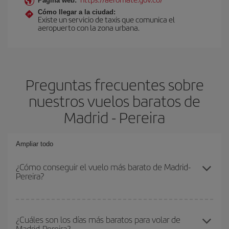
Página web:
Cómo llegar a la ciudad:
Existe un servicio de taxis que comunica el
aeropuerto con la zona urbana.
Preguntas frecuentes sobre
nuestros vuelos baratos de
Madrid - Pereira
Ampliar todo
¿Cómo conseguir el vuelo más barato de Madrid-
Pereira?
Podrás ahorrar en tu billete de avión de Madrid-Pereira-dest y
conseguir el vuelo más barato si evitas temporadas altas,
¿Cuáles son los días más baratos para volar de
Madrid-Pereira?
compras con antelación y puedes ser flexible con las fechas y