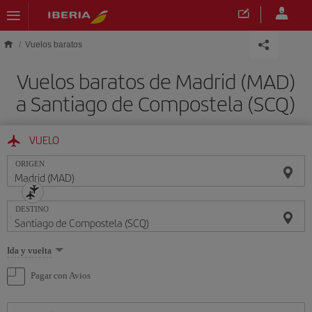
Saltar al contenido principal
Vuelos baratos
Vuelos baratos de Madrid (MAD)
a Santiago de Compostela (SCQ)
VUELO
ORIGEN
DESTINO
Seleccione
Ida y vuelta
una
opción
Pagar con Avios