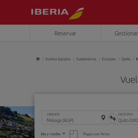
Saltar al contenido principal
Reservar
Gestionar
Vuelos baratos
Sudamérica
Ecuador
Quito
M
Vuel
ORIGEN
DESTINO
Seleccione
Pagar con Avios
Ida y vuelta