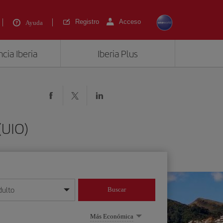
Registro
Acceso
Ayuda
cia Iberia
Iberia Plus
(UIO)
dulto
Buscar
o día/mes/año
Más Económica