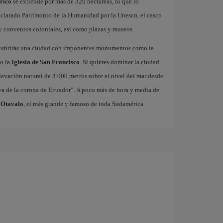
órico
se extiende por más de 320 hectáreas, lo que lo
eclarado Patrimonio de la Humanidad por la Unesco, el casco
 y conventos coloniales, así como plazas y museos.
cubrirás una ciudad con imponentes monumentos como la
 o la
Iglesia de San Francisco
. Si quieres dominar la ciudad
elevación natural de 3.000 metros sobre el nivel del mar desde
oya de la corona de Ecuador”. A poco más de hora y media de
 Otavalo
, el más grande y famoso de toda Sudamérica.