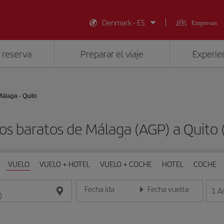
Denmark - ES
Empresas
 reserva
Preparar el viaje
Experien
álaga - Quito
os baratos de Málaga (AGP) a Quito 
VUELO
VUELO + HOTEL
VUELO + COCHE
HOTEL
COCHE
Fecha ida
Fecha vuelta
1
A
Introduce la fecha en formato día/mes/año
Introduce la fecha en format