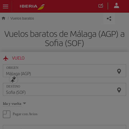
Saltar al contenido principal
Vuelos baratos
Vuelos baratos de Málaga (AGP) a
Sofia (SOF)
VUELO
ORIGEN
DESTINO
Seleccione
Ida y vuelta
una
opción
Pagar con Avios