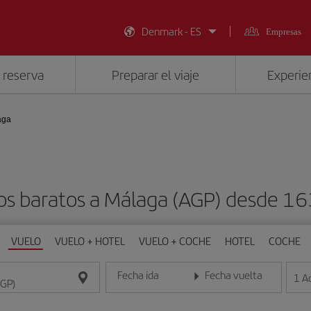
Denmark - ES
Empresas
 reserva
Preparar el viaje
Experien
aga
os baratos a Málaga (AGP) desde 16
VUELO
VUELO + HOTEL
VUELO + COCHE
HOTEL
COCHE
Fecha ida
Fecha vuelta
1
A
Introduce la fecha en formato día/mes/año
Introduce la fecha en format