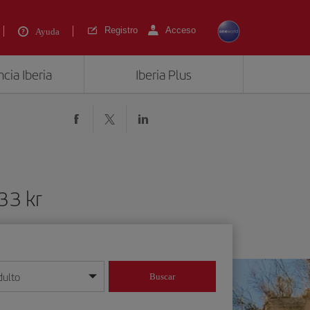
Registro
Acceso
Ayuda
cia Iberia
Iberia Plus
33 kr
dulto
Buscar
o día/mes/año