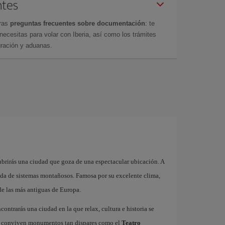
ntes
tras
preguntas frecuentes sobre documentación
: te
cesitas para volar con Iberia, así como los trámites
gración y aduanas.
brirás una ciudad que goza de una espectacular ubicación. A
eada de sistemas montañosos. Famosa por su excelente clima,
de las más antiguas de Europa.
ncontrarás una ciudad en la que relax, cultura e historia se
ico conviven monumentos tan dispares como el
Teatro