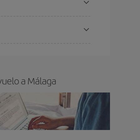
elo y de que las tarifas más baratas (turista)
laga.
ra el vuelo más barato.
vuelo a Málaga