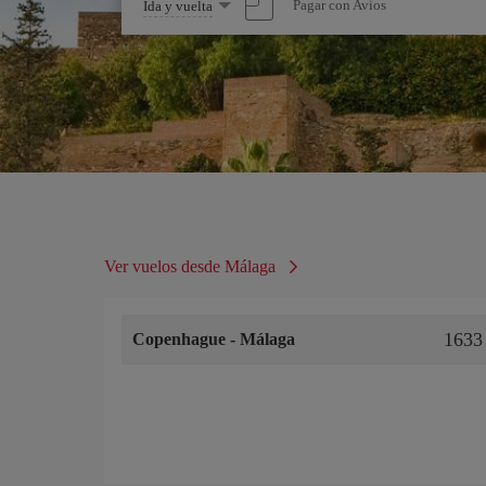
Seleccione
Pagar con Avios
Ida y vuelta
una
opción
Ver vuelos desde Málaga
1633
Copenhague
-
Málaga