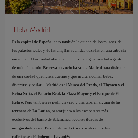
¡Hola, Madrid!
Es la
capital de España
, pero también la ciudad de los museos, de
los palacios reales y de las amplias avenidas trazadas en una urbe sin
murallas… Una ciudad abierta que recibe con generosidad a gente
de todo el mundo.
Reserva tu vuelo barato a Madrid
para disfrutar
de una ciudad que nunca duerme y que invita a comer, beber,
divertirse y bailar… Madrid es el
Museo del Prado, el Thyssen y el
Reina Sofía, el Palacio Real, la Plaza Mayor y el Parque de El
Retiro
. Pero también es pedir un vino y una tapa en alguna de las
terrazas de La Latina
, pasear junto a los escaparates más
exclusivos del barrio de Salamanca, recorrer tiendas de
antigüedades en el Barrio de las Letras
o perderse por las
callejuelas del bohemio Lavapiés
.