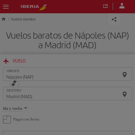
Saltar al contenido principal
Vuelos baratos
Vuelos baratos de Nápoles (NAP)
a Madrid (MAD)
VUELO
ORIGEN
DESTINO
Seleccione
Ida y vuelta
una
opción
Pagar con Avios