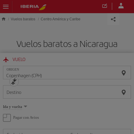
Saltar al contenido principal
Vuelos baratos
Centro América y Caribe
Vuelos baratos a Nicaragua
VUELO
ORIGEN
Destino
Seleccione
Ida y vuelta
una
opción
Pagar con Avios