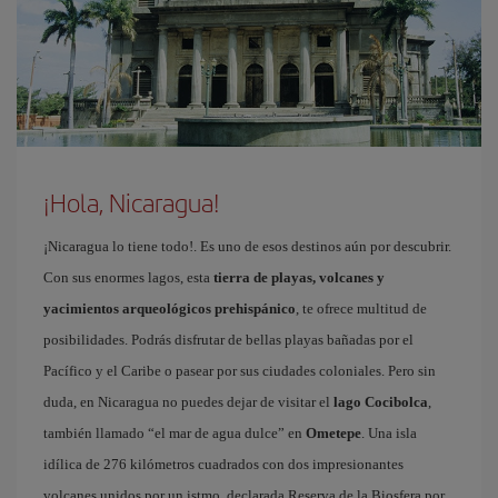
¡Hola, Nicaragua!
¡Nicaragua lo tiene todo!. Es uno de esos destinos aún por descubrir.
Con sus enormes lagos, esta
tierra de playas, volcanes y
yacimientos arqueológicos prehispánico
, te ofrece multitud de
posibilidades. Podrás disfrutar de bellas playas bañadas por el
Pacífico y el Caribe o pasear por sus ciudades coloniales. Pero sin
duda, en Nicaragua no puedes dejar de visitar el
lago Cocibolca
,
también llamado “el mar de agua dulce” en
Ometepe
. Una isla
idílica de 276 kilómetros cuadrados con dos impresionantes
volcanes unidos por un istmo, declarada Reserva de la Biosfera por