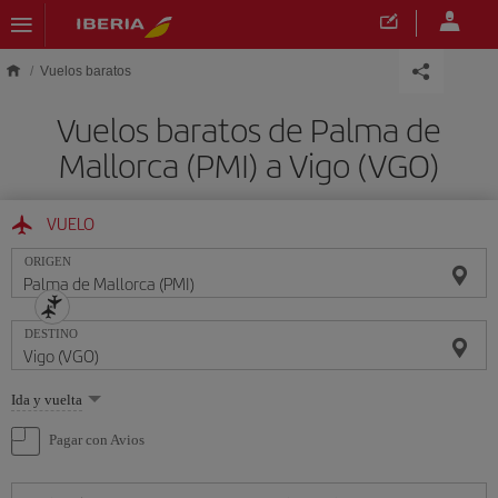
Saltar al contenido principal
Vuelos baratos
Vuelos baratos de Palma de
Mallorca (PMI) a Vigo (VGO)
VUELO
ORIGEN
DESTINO
Seleccione
Ida y vuelta
una
opción
Pagar con Avios