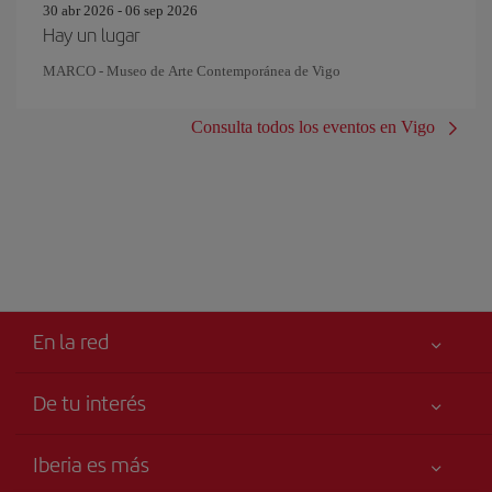
30 abr 2026 - 06 sep 2026
Hay un lugar
MARCO - Museo de Arte Contemporánea de Vigo
Consulta todos los eventos en Vigo
En la red
De tu interés
Tu seguridad es lo primero
Iberia es más
Accesibilidad