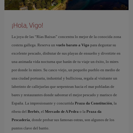
¡Hola, Vigo!
La joya de las “Rías Baixas” concentra lo mejor de la conocida zona
costera gallega. Reserva un
vuelo barato a Vigo
para degustar su
excelente pescado, disfrutar de sus playas de ensueño y divertirte en
una animada vida nocturna que harán de tu viaje un éxito, lo mires
por donde lo mires. Su casco viejo, un pequeño pueblo en medio de
una ciudad portuaria, industrial y bulliciosa, regala al visitante un
laberinto de callejuelas que serpentean hacia el mar pobladas de
bares y restaurantes donde saborear el mejor pescado y marisco de
España. La impresionante y concurrida
Praza da Constitución
, la
ribera del
Berbés
, el
Mercado de A Pedra
o la
Praza da
Pescadería
, donde probar sus famosas ostras, son algunos de los
puntos clave del barrio.