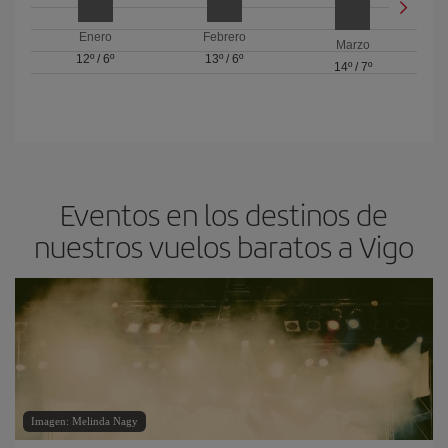
Enero
Febrero
Marzo
12º
/
6º
13º
/
6º
14º
/
7º
Eventos en los destinos de
nuestros vuelos baratos a Vigo
Imagen: Melinda Nagy