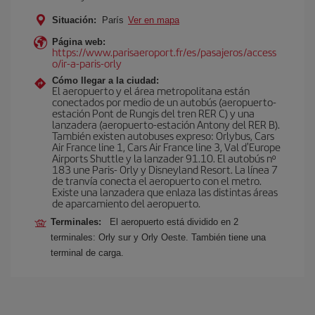
Situación:
París
Ver en mapa
Página web:
https://www.parisaeroport.fr/es/pasajeros/access
o/ir-a-paris-orly
Cómo llegar a la ciudad:
El aeropuerto y el área metropolitana están
conectados por medio de un autobús (aeropuerto-
estación Pont de Rungis del tren RER C) y una
lanzadera (aeropuerto-estación Antony del RER B).
También existen autobuses expreso: Orlybus, Cars
Air France line 1, Cars Air France line 3, Val d'Europe
Airports Shuttle y la lanzader 91.10. El autobús nº
183 une Paris- Orly y Disneyland Resort. La línea 7
de tranvía conecta el aeropuerto con el metro.
Existe una lanzadera que enlaza las distintas áreas
de aparcamiento del aeropuerto.
Terminales:
El aeropuerto está dividido en 2
terminales: Orly sur y Orly Oeste. También tiene una
terminal de carga.