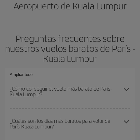
Aeropuerto de Kuala Lumpur
Preguntas frecuentes sobre
nuestros vuelos baratos de París -
Kuala Lumpur
Ampliar todo
¿Cómo conseguir el vuelo más barato de París-
Kuala Lumpur?
Podrás ahorrar en tu billete de avión de París-Kuala Lumpur-dest y
conseguir el vuelo más barato si evitas temporadas altas,
¿Cuáles son los días más baratos para volar de
París-Kuala Lumpur?
compras con antelación y puedes ser flexible con las fechas y
horarios de ida y vuelta.