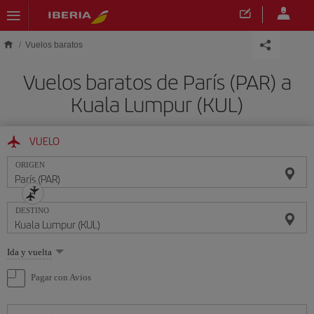
Saltar al contenido principal
Vuelos baratos
Vuelos baratos de París (PAR) a
Kuala Lumpur (KUL)
VUELO
ORIGEN
DESTINO
Seleccione
Ida y vuelta
una
opción
Pagar con Avios