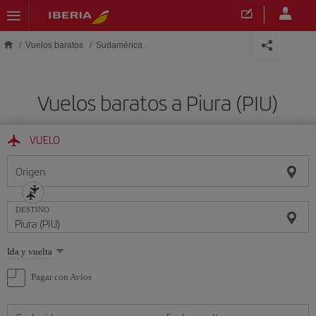
Saltar al contenido principal
Vuelos baratos
Sudamérica
Vuelos baratos a Piura (PIU)
VUELO
Origen
DESTINO
Seleccione
Ida y vuelta
una
opción
Pagar con Avios