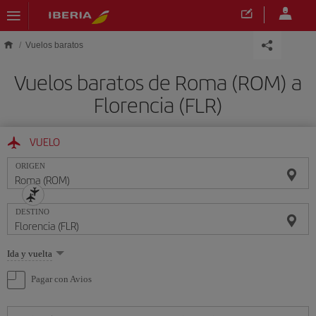
Saltar al contenido principal
Vuelos baratos
Vuelos baratos de Roma (ROM) a
Florencia (FLR)
VUELO
ORIGEN
DESTINO
Seleccione
Ida y vuelta
una
opción
Pagar con Avios