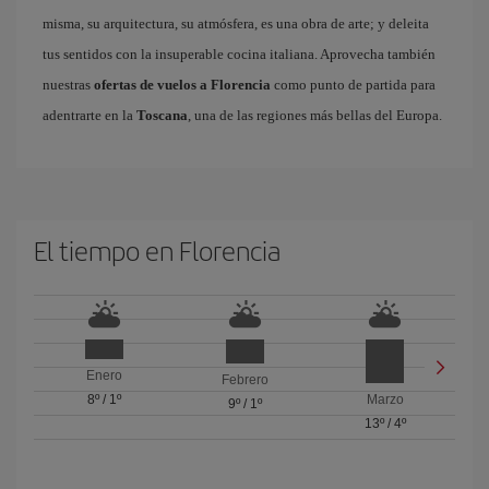
misma, su arquitectura, su atmósfera, es una obra de arte; y deleita
tus sentidos con la insuperable cocina italiana. Aprovecha también
nuestras
ofertas de vuelos a Florencia
como punto de partida para
adentrarte en la
Toscana
, una de las regiones más bellas del Europa.
El tiempo en Florencia
Enero
Febrero
8º
/
1º
Marzo
9º
/
1º
13º
/
4º