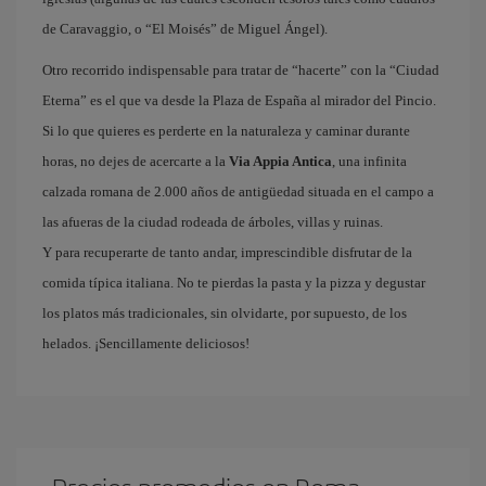
de Caravaggio, o “El Moisés” de Miguel Ángel).
Otro recorrido indispensable para tratar de “hacerte” con la “Ciudad
Eterna” es el que va desde la Plaza de España al mirador del Pincio.
Si lo que quieres es perderte en la naturaleza y caminar durante
horas, no dejes de acercarte a la
Via Appia Antica
, una infinita
calzada romana de 2.000 años de antigüedad situada en el campo a
las afueras de la ciudad rodeada de árboles, villas y ruinas.
Y para recuperarte de tanto andar, imprescindible disfrutar de la
comida típica italiana. No te pierdas la pasta y la pizza y degustar
los platos más tradicionales, sin olvidarte, por supuesto, de los
helados. ¡Sencillamente deliciosos!