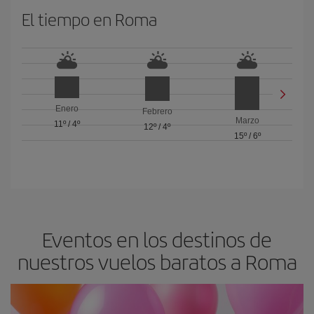
El tiempo en Roma
Enero
Febrero
Marzo
11º
/
4º
12º
/
4º
15º
/
6º
Eventos en los destinos de
nuestros vuelos baratos a Roma