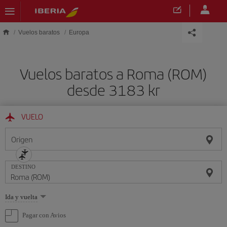
Saltar al contenido principal
Vuelos baratos
Europa
Vuelos baratos a Roma (ROM)
desde 3183 kr
VUELO
Origen
DESTINO
Seleccione
Ida y vuelta
una
opción
Pagar con Avios