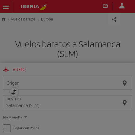
Saltar al contenido principal
Vuelos baratos
Europa
Vuelos baratos a Salamanca
(SLM)
VUELO
Origen
DESTINO
Seleccione
Ida y vuelta
una
opción
Pagar con Avios