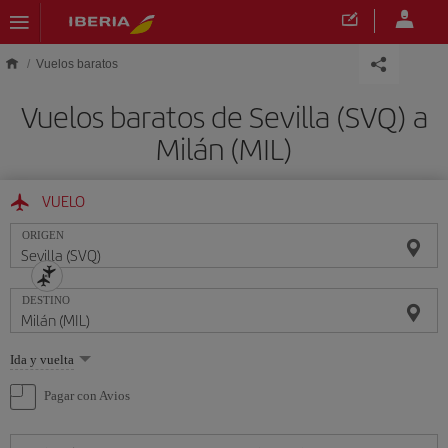
Saltar al contenido principal
Vuelos baratos
Vuelos baratos de Sevilla (SVQ) a
Milán (MIL)
VUELO
ORIGEN
DESTINO
Seleccione
Ida y vuelta
una
opción
Pagar con Avios