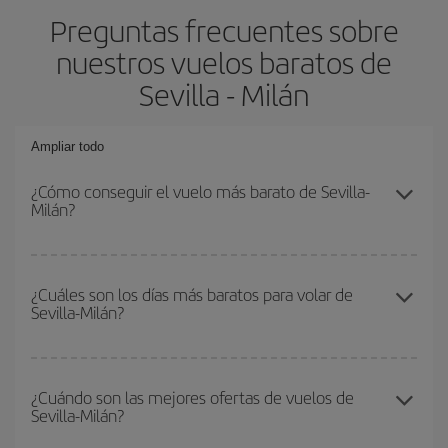
Preguntas frecuentes sobre
nuestros vuelos baratos de
Sevilla - Milán
Ampliar todo
¿Cómo conseguir el vuelo más barato de Sevilla-
Milán?
Podrás ahorrar en tu billete de avión de Sevilla-Milán-dest y
conseguir el vuelo más barato si evitas temporadas altas,
¿Cuáles son los días más baratos para volar de
Sevilla-Milán?
compras con antelación y puedes ser flexible con las fechas y
horarios de ida y vuelta.
Para saber qué días te saldrá más económico volar, solo tienes
que empezar una consulta en nuestro
buscador de vuelos
¿Cuándo son las mejores ofertas de vuelos de
Sevilla-Milán?
baratos
. Dinos desde dónde vuelas, a dónde quieres ir y en qué
fechas habías pensado viajar. Te mostraremos los vuelos más