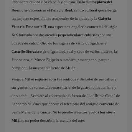
imponente ciudad rica en ocio y cultura. En la misma
plaza del
Duomo
se encuentran el
Palacio Real
, centro cultural que alberga
las mejores exposiciones temporales de la ciudad, y la
Galería
Vittorio Emanuele II
, una espectacular galería comercial del siglo
XIX formada por dos arcadas perpendiculares cubiertas por una
bóveda de vidrio. Otro de los lugares de visita obligada es el
Castello Sforzesco
de origen medieval y sede de varios museos, la
Pinacoteca, el Museo Egipcio o también, pasear por el parque
Sempione, la mayor área verde de Milán.
Viajar a Milán requiere abrir tus sentidos y disfrutar de sus calles y
sus gentes, de su esencia renacentista, de la gastronomía italiana y
de su arte…Recréate al contemplar el fresco de “La Última Cena” de
Leonardo da Vinci que decora el refectorio del antiguo convento de
Santa Maria delle Grazie. No te pierdas nuestros
vuelos baratos a
Milán
para poder descubrir la esencia del arte.