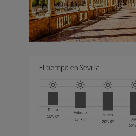
El tiempo en Sevilla
Enero
Febrero
Marzo
15º
/
6º
17º
/
7º
Ab
20º
/
9º
22º