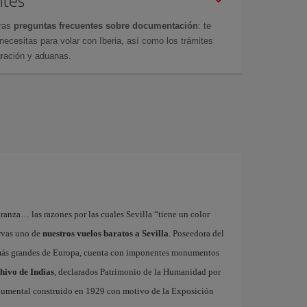
tras
preguntas frecuentes sobre documentación
: te
cesitas para volar con Iberia, así como los trámites
gración y aduanas.
tranza… las razones por las cuales Sevilla “tiene un color
ervas uno de
nuestros vuelos baratos a Sevilla
. Poseedora del
 más grandes de Europa, cuenta con imponentes monumentos
chivo de Indias
, declarados Patrimonio de la Humanidad por
onumental construido en 1929 con motivo de la Exposición