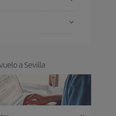
elo y de que las tarifas más baratas (turista)
illa.
ra el vuelo más barato.
uelo a Sevilla
ntes