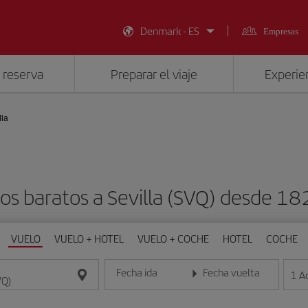
Denmark - ES
Empresas
 reserva
Preparar el viaje
Experien
lla
os baratos a Sevilla (SVQ) desde 18
VUELO
VUELO + HOTEL
VUELO + COCHE
HOTEL
COCHE
Fecha ida
Fecha vuelta
1
A
Introduce la fecha en formato día/mes/año
Introduce la fecha en format