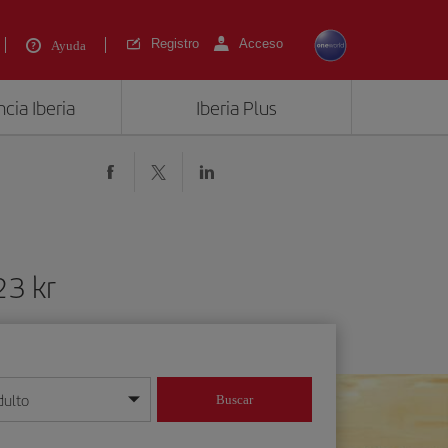
Registro
Acceso
Ayuda
cia Iberia
Iberia Plus
23 kr
dulto
Buscar
o día/mes/año