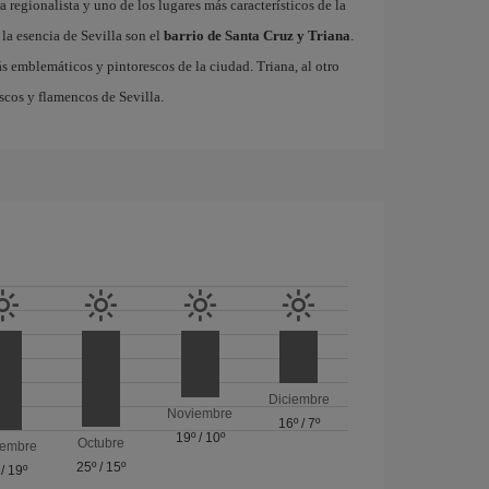
 regionalista y uno de los lugares más característicos de la
la esencia de Sevilla son el
barrio de Santa Cruz y Triana
.
ás emblemáticos y pintorescos de la ciudad. Triana, al otro
escos y flamencos de Sevilla.
Diciembre
Noviembre
16º
/
7º
19º
/
10º
Octubre
iembre
25º
/
15º
/
19º