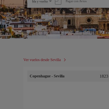
Seleccione
Pagar con Avios
Ida y vuelta
una
opción
Ver vuelos desde Sevilla
1823
Copenhague
-
Sevilla