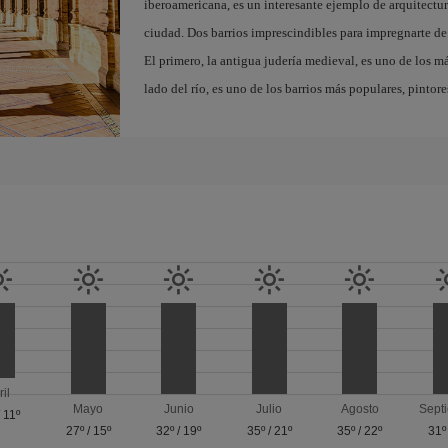
iberoamericana, es un interesante ejemplo de arquitectura
ciudad. Dos barrios imprescindibles para impregnarte de 
El primero, la antigua judería medieval, es uno de los m
lado del río, es uno de los barrios más populares, pintor
ril
Mayo
Junio
Julio
Agosto
Sept
/
11º
27º
/
15º
32º
/
19º
35º
/
21º
35º
/
22º
31º