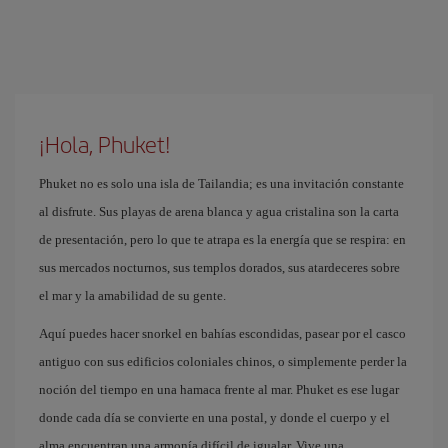
¡Hola, Phuket!
Phuket no es solo una isla de Tailandia; es una invitación constante
al disfrute. Sus playas de arena blanca y agua cristalina son la carta
de presentación, pero lo que te atrapa es la energía que se respira: en
sus mercados nocturnos, sus templos dorados, sus atardeceres sobre
el mar y la amabilidad de su gente.
Aquí puedes hacer snorkel en bahías escondidas, pasear por el casco
antiguo con sus edificios coloniales chinos, o simplemente perder la
noción del tiempo en una hamaca frente al mar. Phuket es ese lugar
donde cada día se convierte en una postal, y donde el cuerpo y el
alma encuentran una armonía difícil de igualar. Vive una