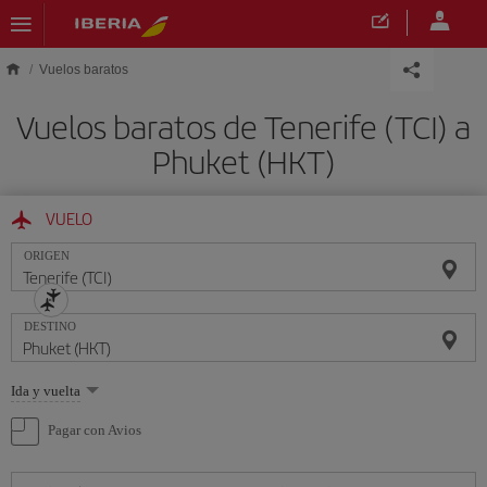
Saltar al contenido principal
Vuelos baratos
Vuelos baratos de Tenerife (TCI) a
Phuket (HKT)
VUELO
ORIGEN
DESTINO
Seleccione
Ida y vuelta
una
opción
Pagar con Avios