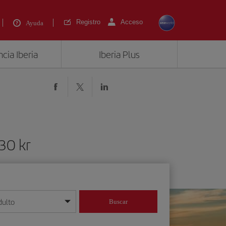
Registro
Acceso
Ayuda
cia Iberia
Iberia Plus
30 kr
dulto
Buscar
o día/mes/año