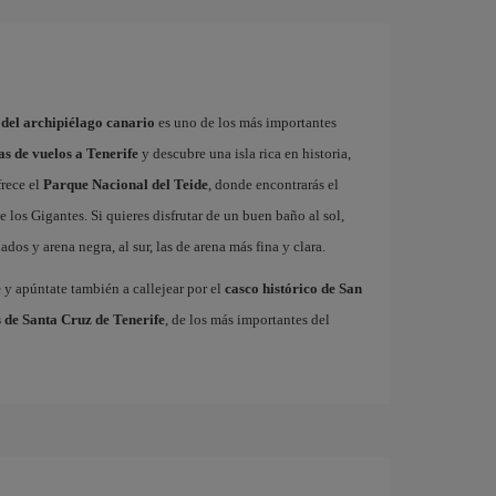
 del archipiélago canario
es uno de los más importantes
as de vuelos a Tenerife
y descubre una isla rica en historia,
frece el
Parque Nacional del Teide
, donde encontrarás el
 los Gigantes. Si quieres disfrutar de un buen baño al sol,
dos y arena negra, al sur, las de arena más fina y clara.
e
y apúntate también a callejear por el
casco histórico de San
 de Santa Cruz de Tenerife
, de los más importantes del