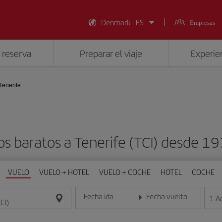
Denmark - ES
Empresas
 reserva
Preparar el viaje
Experien
Tenerife
os baratos a Tenerife (TCI) desde 19
VUELO
VUELO + HOTEL
VUELO + COCHE
HOTEL
COCHE
Fecha ida
Fecha vuelta
1
A
Introduce la fecha en formato día/mes/año
Introduce la fecha en format