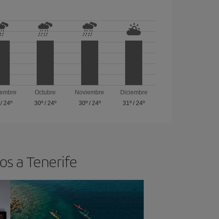
iembre
Octubre
Noviembre
Diciembre
/
24º
30º
/
24º
30º
/
24º
31º
/
24º
os a Tenerife