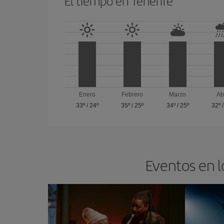
El tiempo en Tenerife
Enero
Febrero
Marzo
Ab
33º
/
24º
35º
/
25º
34º
/
25º
32º
Eventos en l