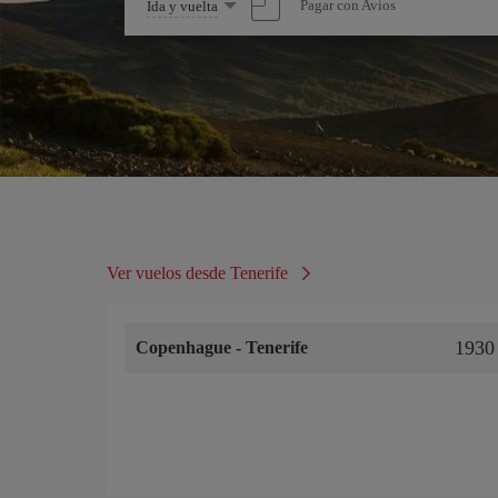
Seleccione
Pagar con Avios
Ida y vuelta
una
opción
Ver vuelos desde Tenerife
1930
Copenhague
-
Tenerife