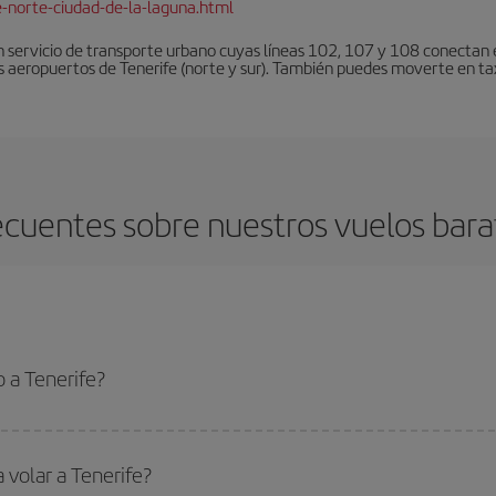
e-norte-ciudad-de-la-laguna.html
 servicio de transporte urbano cuyas líneas 102, 107 y 108 conectan el
s aeropuertos de Tenerife (norte y sur). También puedes moverte en tax
cuentes sobre nuestros vuelos bara
 a Tenerife?
 el vuelo más barato si evitas temporadas altas, compras con antelación y pued
oncreto para tu viaje, mira nuestras ofertas y déjate inspirar: seguro que en
 volar a Tenerife?