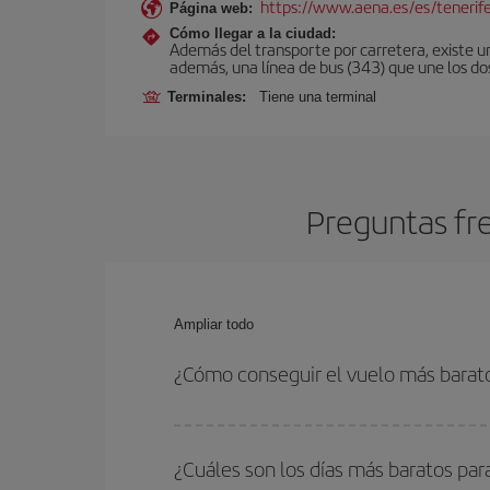
https://www.aena.es/es/tenerif
Página web:
Cómo llegar a la ciudad:
Además del transporte por carretera, existe un
además, una línea de bus (343) que une los do
Terminales:
Tiene una terminal
Preguntas fre
Ampliar todo
¿Cómo conseguir el vuelo más barato
Podrás ahorrar en tu billete de avión y conseguir
vuelta. Además, si no tienes decidido un destino c
¿Cuáles son los días más baratos para