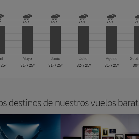
ril
Mayo
Junio
Julio
Agosto
Sept
/
25º
31º
/
25º
31º
/
25º
32º
/
25º
31º
/
25º
30º
os destinos de nuestros vuelos barat