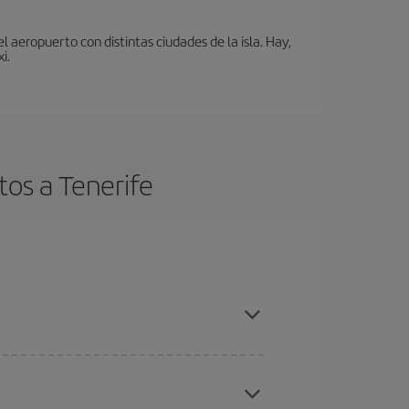
 aeropuerto con distintas ciudades de la isla. Hay,
i.
tos a Tenerife
es ser flexible con las fechas y horarios de ida y
cuentras el vuelo más barato.