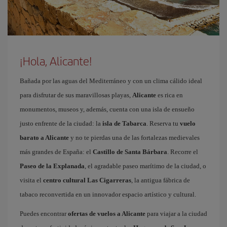
¡Hola, Alicante!
Bañada por las aguas del Mediterráneo y con un clima cálido ideal
para disfrutar de sus maravillosas playas,
Alicante
es rica en
monumentos, museos y, además, cuenta con una isla de ensueño
justo enfrente de la ciudad: la
isla de Tabarca
. Reserva tu
vuelo
barato a Alicante
y no te pierdas una de las fortalezas medievales
más grandes de España: el
Castillo de Santa Bárbara
. Recorre el
Paseo de la Explanada
, el agradable paseo marítimo de la ciudad, o
visita el
centro cultural Las Cigarreras
, la antigua fábrica de
tabaco reconvertida en un innovador espacio artístico y cultural.
Puedes encontrar
ofertas de vuelos a Alicante
para viajar a la ciudad