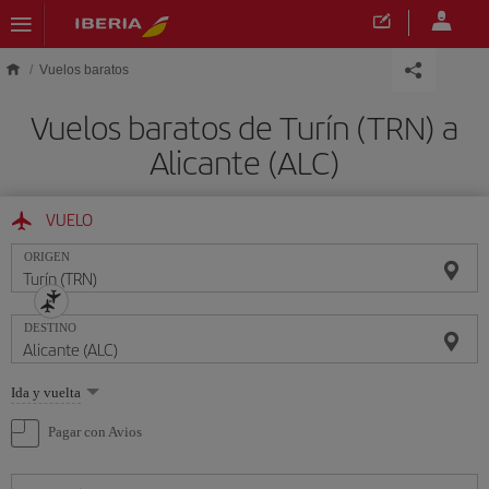
Saltar al contenido principal
Vuelos baratos
Vuelos baratos de Turín (TRN) a
Alicante (ALC)
VUELO
ORIGEN
DESTINO
Seleccione
Ida y vuelta
una
opción
Pagar con Avios