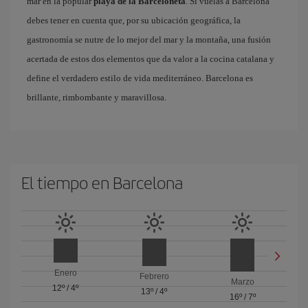
mar en la popular
playa de la Barceloneta
. Si vuelas a Barcelona
debes tener en cuenta que, por su ubicación geográfica, la
gastronomía se nutre de lo mejor del mar y la montaña, una fusión
acertada de estos dos elementos que da valor a la cocina catalana y
define el verdadero estilo de vida mediterráneo. Barcelona es
brillante, rimbombante y maravillosa.
El tiempo en Barcelona
Enero
Febrero
Marzo
12º
/
4º
13º
/
4º
16º
/
7º