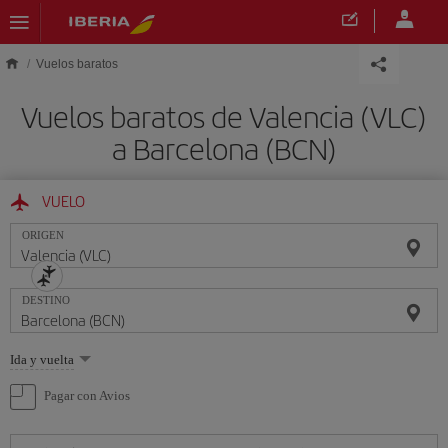
Saltar al contenido principal
Vuelos baratos
Vuelos baratos de Valencia (VLC)
a Barcelona (BCN)
VUELO
ORIGEN
DESTINO
Seleccione
Ida y vuelta
una
opción
Pagar con Avios