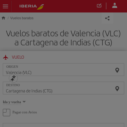
Saltar al contenido principal
Vuelos baratos
Vuelos baratos de Valencia (VLC)
a Cartagena de Indias (CTG)
VUELO
ORIGEN
DESTINO
Seleccione
Ida y vuelta
una
opción
Pagar con Avios