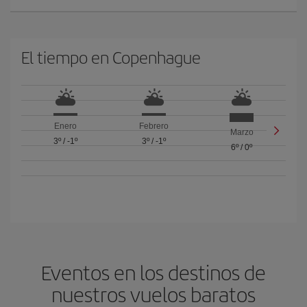
El tiempo en Copenhague
Enero
Febrero
Marzo
3º
/
-1º
3º
/
-1º
6º
/
0º
Eventos en los destinos de
nuestros vuelos baratos