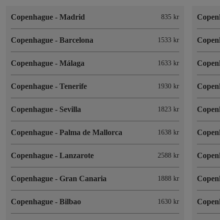
Copenhague
-
Madrid
Copen
835 kr
Copenhague
-
Barcelona
Copen
1533 kr
Copenhague
-
Málaga
Copen
1633 kr
Copenhague
-
Tenerife
Copen
1930 kr
Copenhague
-
Sevilla
Copen
1823 kr
Copenhague
-
Palma de Mallorca
Copen
1638 kr
Copenhague
-
Lanzarote
Copen
2588 kr
Copenhague
-
Gran Canaria
Copen
1888 kr
Copenhague
-
Bilbao
Copen
1630 kr