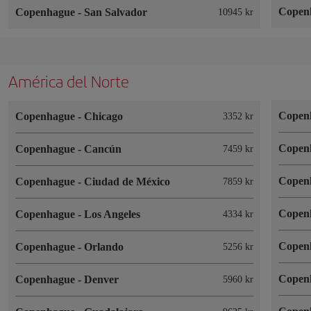
Copen
Copenhague
-
San Salvador
10945 kr
América del Norte
Copen
Copenhague
-
Chicago
3352 kr
Copen
Copenhague
-
Cancún
7459 kr
Copen
Copenhague
-
Ciudad de México
7859 kr
Copen
Copenhague
-
Los Angeles
4334 kr
Copen
Copenhague
-
Orlando
5256 kr
Copen
Copenhague
-
Denver
5960 kr