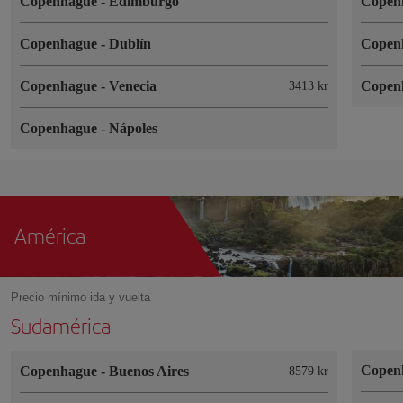
Copenhague
-
Edimburgo
Copen
Copenhague
-
Dublín
Copen
Copenhague
-
Venecia
Copen
3413 kr
Copenhague
-
Nápoles
América
Precio mínimo ida y vuelta
Sudamérica
Copen
Copenhague
-
Buenos Aires
8579 kr