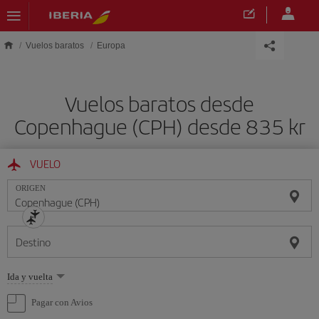
Saltar al contenido principal
Vuelos baratos
Europa
Vuelos baratos desde
Copenhague (CPH) desde 835 kr
VUELO
ORIGEN
Destino
Seleccione
Ida y vuelta
una
opción
Pagar con Avios