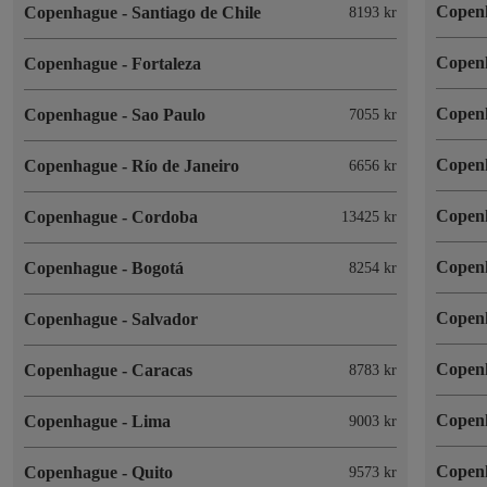
Copen
Copenhague
-
Santiago de Chile
8193 kr
Copen
Copenhague
-
Fortaleza
Copen
Copenhague
-
Sao Paulo
7055 kr
Copen
Copenhague
-
Río de Janeiro
6656 kr
Copen
Copenhague
-
Cordoba
13425 kr
Copen
Copenhague
-
Bogotá
8254 kr
Copen
Copenhague
-
Salvador
Copen
Copenhague
-
Caracas
8783 kr
Copen
Copenhague
-
Lima
9003 kr
Copen
Copenhague
-
Quito
9573 kr