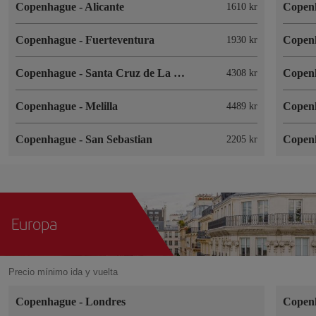
Copenhague
-
Alicante
Copen
1610 kr
Copenhague
-
Fuerteventura
Copen
1930 kr
Copenhague
-
Santa Cruz de La Palma
Copen
4308 kr
Copenhague
-
Melilla
Copen
4489 kr
Copenhague
-
San Sebastian
Copen
2205 kr
Europa
Precio mínimo ida y vuelta
Copenhague
-
Londres
Copen