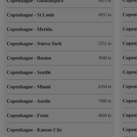
Copen
Copenhague
-
Guadalajara
9625 kr
Copen
Copenhague
-
St Louis
4955 kr
Copen
Copenhague
-
Merida
Copen
Copenhague
-
Nueva York
3252 kr
Copen
Copenhague
-
Boston
3848 kr
Copen
Copenhague
-
Seattle
Copen
Copenhague
-
Miami
4204 kr
Copen
Copenhague
-
Austin
7088 kr
Copen
Copenhague
-
Fenix
4668 kr
Copen
Copenhague
-
Kansas City