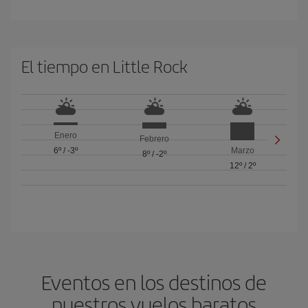
El tiempo en Little Rock
Enero
Febrero
6º
/
-3º
Marzo
8º
/
-2º
12º
/
2º
Eventos en los destinos de
nuestros vuelos baratos