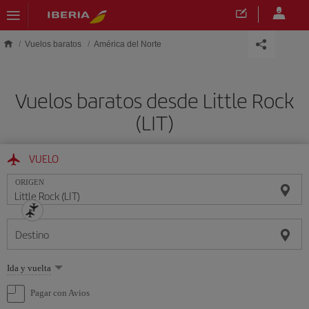
Saltar al contenido principal
Vuelos baratos
América del Norte
Vuelos baratos desde Little Rock
(LIT)
VUELO
ORIGEN
Destino
Seleccione
Ida y vuelta
una
opción
Pagar con Avios