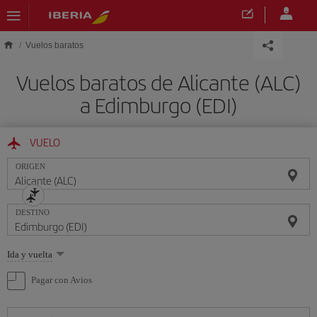
Saltar al contenido principal
Vuelos baratos
Vuelos baratos de Alicante (ALC)
a Edimburgo (EDI)
VUELO
ORIGEN
DESTINO
Seleccione
Ida y vuelta
una
opción
Pagar con Avios