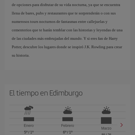
de opciones para disfrutar de su vida nocturna, ya que se encuentra
llena de bares, pubs y restaurantes que te sorprenderán o con sus
numerosos tours nocturnos de fantasmas entre callejuelas y
cementerios que te harán temblar con las historias y leyendas de una
de las ciudades más embrujadas del mundo. Y si eres fan de Harry
Potter, descubre los lugares donde se inspiró J.K. Rowling para crear
su historia.
El tiempo en Edimburgo
Enero
Febrero
Marzo
5º
/
1º
6º
/
1º