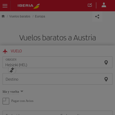
Saltar al contenido principal
Vuelos baratos
Europa
Vuelos baratos a Austria
VUELO
ORIGEN
Destino
Seleccione
Ida y vuelta
una
opción
Pagar con Avios