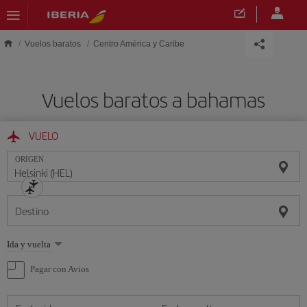
Saltar al contenido principal
Vuelos baratos
Centro América y Caribe
Vuelos baratos a bahamas
VUELO
ORIGEN
Destino
Seleccione
Ida y vuelta
una
opción
Pagar con Avios