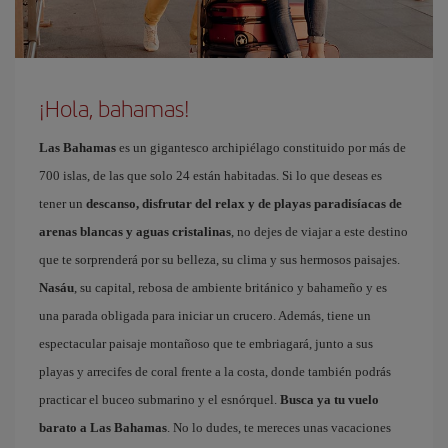
¡Hola, bahamas!
Las Bahamas
es un gigantesco archipiélago constituido por más de
700 islas, de las que solo 24 están habitadas. Si lo que deseas es
tener un
descanso, disfrutar del relax y de playas paradisíacas de
arenas blancas y aguas cristalinas
, no dejes de viajar a este destino
que te sorprenderá por su belleza, su clima y sus hermosos paisajes.
Nasáu
, su capital, rebosa de ambiente británico y bahameño y es
una parada obligada para iniciar un crucero. Además, tiene un
espectacular paisaje montañoso que te embriagará, junto a sus
playas y arrecifes de coral frente a la costa, donde también podrás
practicar el buceo submarino y el esnórquel.
Busca ya tu vuelo
barato a Las Bahamas
. No lo dudes, te mereces unas vacaciones