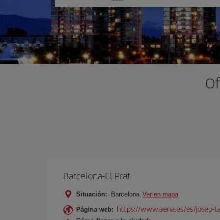
una
opción
Of
Barcelona-El Prat
Situación:
Barcelona
Ver en mapa
https://www.aena.es/es/josep-ta
Página web: