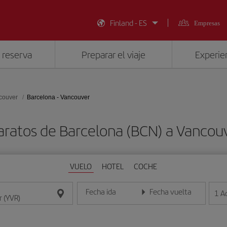
Finland - ES
Empresas
 reserva
Preparar el viaje
Experien
couver
Barcelona - Vancouver
aratos de Barcelona (BCN) a Vancou
VUELO
HOTEL
COCHE
Fecha ida
Fecha vuelta
1
A
Introduce la fecha en formato día/mes/año
Introduce la fecha en format