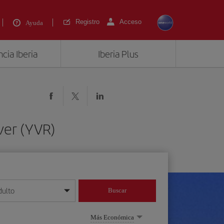
Registro
Acceso
Ayuda
cia Iberia
Iberia Plus
ver (YVR)
dulto
Buscar
o día/mes/año
Más Económica