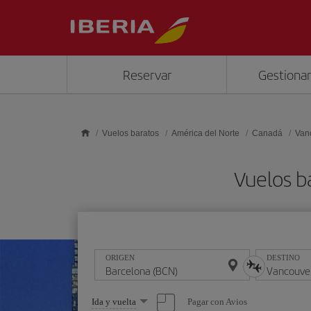
Saltar al contenido principal
Reservar
Gestionar
Vuelos baratos
América del Norte
Canadá
Van
Vuelos b
ORIGEN
DESTINO
Seleccione
Pagar con Avios
Ida y vuelta