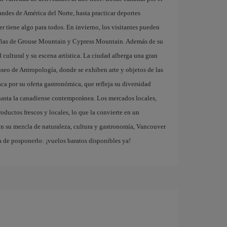
ndes de América del Norte, hasta practicar deportes
r tiene algo para todos. En invierno, los visitantes pueden
ntañas de Grouse Mountain y Cypress Mountain. Además de su
 cultural y su escena artística. La ciudad alberga una gran
useo de Antropología, donde se exhiben arte y objetos de las
a por su oferta gastronómica, que refleja su diversidad
 hasta la canadiense contemporánea. Los mercados locales,
ductos frescos y locales, lo que la convierte en un
Con su mezcla de naturaleza, cultura y gastronomía, Vancouver
a de posponerlo: ¡vuelos baratos disponibles ya!