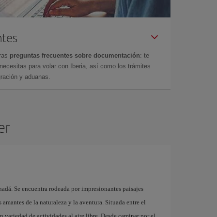
ntes
tras
preguntas frecuentes sobre documentación
: te
cesitas para volar con Iberia, así como los trámites
gración y aduanas.
er
adá. Se encuentra rodeada por impresionantes paisajes
s amantes de la naturaleza y la aventura. Situada entre el
n variedad de actividades al aire libre. Desde caminar por el