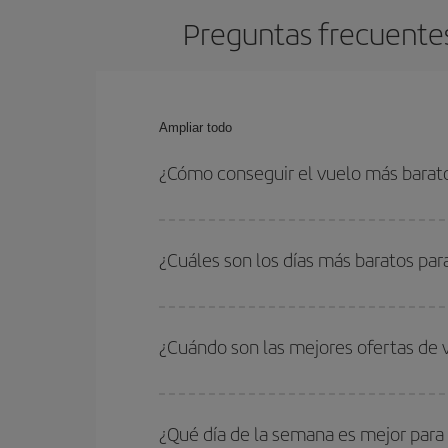
Preguntas frecuentes
Ampliar todo
¿Cómo conseguir el vuelo más barat
Podrás ahorrar en tu billete de avión de Barcelon
las fechas y horarios de ida y vuelta.
¿Cuáles son los días más baratos pa
Para saber qué días te saldrá más económico vol
quieres ir y en qué fechas habías pensado viajar
¿Cuándo son las mejores ofertas de
para que puedas encontrar la mejor oferta. Ademá
más en el precio de tu billete.
Puedes conseguir los vuelos más baratos viajan
periodos de vacaciones escolares son temporada
¿Qué día de la semana es mejor para
precios encontrarás.