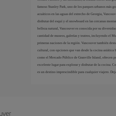
famoso Stanley Park, uno de los parques urbanos más gra
acuáticos en las aguas del estrecho de Georgia, Vancouve
disfrutar del esquí y el snowboard en las cercanas mo
belleza natural, Vancouver es conocida por su diversidad
cantidad de museos, galerías y teatros, incluyendo el M
primeras naciones de la región. Vancouver también destac
cultural, con opciones que van desde la cocina asiática
como el Mercado Público de Granville Island, ofrecen pro
excelente lugar para explorar y disfrutar de la cocina. 
es un destino imprescindible para cualquier viajero. Dej
uver