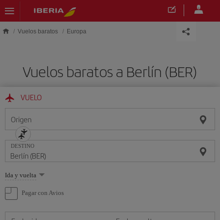
Saltar al contenido principal
Vuelos baratos
Europa
Vuelos baratos a Berlín (BER)
VUELO
Origen
DESTINO
Seleccione
Ida y vuelta
una
opción
Pagar con Avios