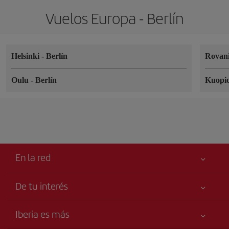
Vuelos Europa - Berlín
Helsinki
-
Berlín
Rovan
Oulu
-
Berlín
Kuopi
En la red
De tu interés
Tu seguridad es lo primero
Iberia es más
Accesibilidad