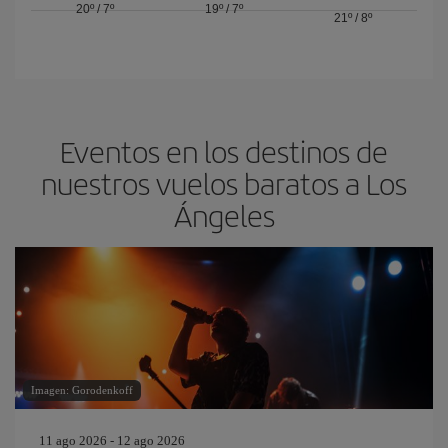
20º
/
7º
19º
/
7º
21º
/
8º
Eventos en los destinos de
nuestros vuelos baratos a Los
Ángeles
Imagen: Gorodenkoff
11 ago 2026 - 12 ago 2026