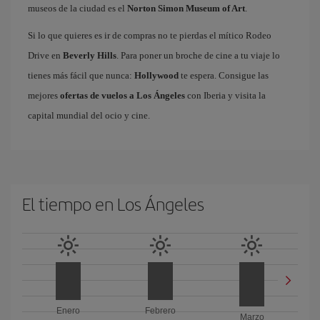
museos de la ciudad es el
Norton Simon Museum of Art
.
Si lo que quieres es ir de compras no te pierdas el mítico Rodeo
Drive en
Beverly Hills
. Para poner un broche de cine a tu viaje lo
tienes más fácil que nunca:
Hollywood
te espera. Consigue las
mejores
ofertas de vuelos a Los Ángeles
con Iberia y visita la
capital mundial del ocio y cine.
El tiempo en Los Ángeles
Enero
Febrero
Marzo