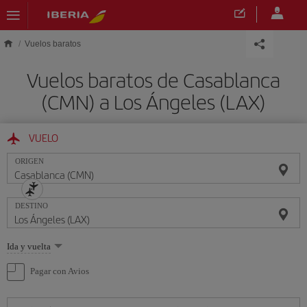
Saltar al contenido principal
Vuelos baratos
Vuelos baratos de Casablanca
(CMN) a Los Ángeles (LAX)
VUELO
ORIGEN
DESTINO
Seleccione
Ida y vuelta
una
opción
Pagar con Avios