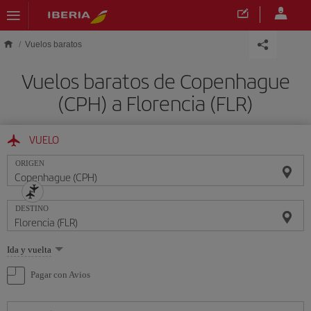
Saltar al contenido principal
Vuelos baratos
Vuelos baratos de Copenhague
(CPH) a Florencia (FLR)
VUELO
ORIGEN
DESTINO
Seleccione
Ida y vuelta
una
opción
Pagar con Avios