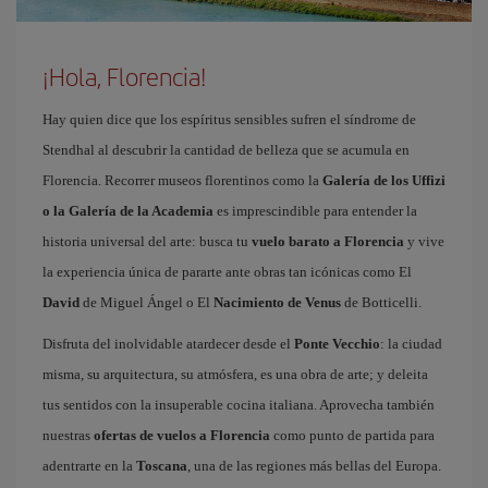
¡Hola, Florencia!
Hay quien dice que los espíritus sensibles sufren el síndrome de
Stendhal al descubrir la cantidad de belleza que se acumula en
Florencia. Recorrer museos florentinos como la
Galería de los Uffizi
o la Galería de la Academia
es imprescindible para entender la
historia universal del arte: busca tu
vuelo barato a Florencia
y vive
la experiencia única de pararte ante obras tan icónicas como El
David
de Miguel Ángel o El
Nacimiento de Venus
de Botticelli.
Disfruta del inolvidable atardecer desde el
Ponte Vecchio
: la ciudad
misma, su arquitectura, su atmósfera, es una obra de arte; y deleita
tus sentidos con la insuperable cocina italiana. Aprovecha también
nuestras
ofertas de vuelos a Florencia
como punto de partida para
adentrarte en la
Toscana
, una de las regiones más bellas del Europa.