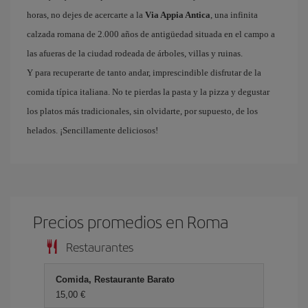
horas, no dejes de acercarte a la
Via Appia Antica
, una infinita
calzada romana de 2.000 años de antigüedad situada en el campo a
las afueras de la ciudad rodeada de árboles, villas y ruinas.
Y para recuperarte de tanto andar, imprescindible disfrutar de la
comida típica italiana. No te pierdas la pasta y la pizza y degustar
los platos más tradicionales, sin olvidarte, por supuesto, de los
helados. ¡Sencillamente deliciosos!
Precios promedios en Roma
Restaurantes
Comida, Restaurante Barato
15,00 €