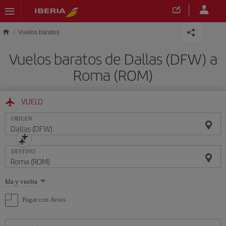
Saltar al contenido principal
Vuelos baratos
Vuelos baratos de Dallas (DFW) a
Roma (ROM)
VUELO
ORIGEN
DESTINO
Seleccione
Ida y vuelta
una
opción
Pagar con Avios