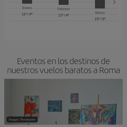
Enero
Febrero
Marzo
11º
/
4º
12º
/
4º
15º
/
6º
Eventos en los destinos de
nuestros vuelos baratos a Roma
Imagen: Pressmaster