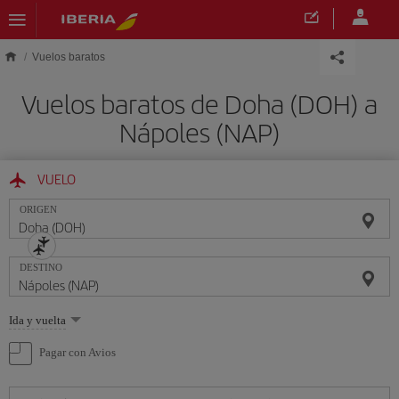
Saltar al contenido principal
Vuelos baratos
Vuelos baratos de Doha (DOH) a
Nápoles (NAP)
VUELO
ORIGEN
DESTINO
Seleccione
Ida y vuelta
una
opción
Pagar con Avios