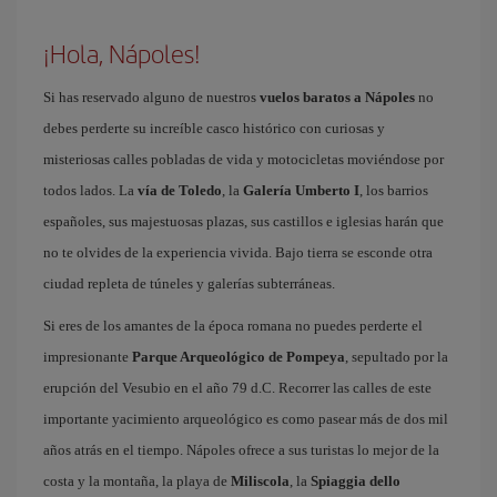
¡Hola, Nápoles!
Si has reservado alguno de nuestros
vuelos baratos a Nápoles
no
debes perderte su increíble casco histórico con curiosas y
misteriosas calles pobladas de vida y motocicletas moviéndose por
todos lados. La
vía de Toledo
, la
Galería Umberto I
, los barrios
españoles, sus majestuosas plazas, sus castillos e iglesias harán que
no te olvides de la experiencia vivida. Bajo tierra se esconde otra
ciudad repleta de túneles y galerías subterráneas.
Si eres de los amantes de la época romana no puedes perderte el
impresionante
Parque Arqueológico de Pompeya
, sepultado por la
erupción del Vesubio en el año 79 d.C. Recorrer las calles de este
importante yacimiento arqueológico es como pasear más de dos mil
años atrás en el tiempo. Nápoles ofrece a sus turistas lo mejor de la
costa y la montaña, la playa de
Miliscola
, la
Spiaggia dello