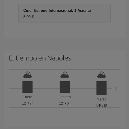
Cine, Estreno Internacional, 1 Asiento
8,00 €
El tiempo en Nápoles
Enero
Febrero
Marzo
12º
/
7º
12º
/
6º
14º
/
8º