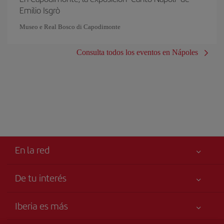
Emilio Isgrò
Museo e Real Bosco di Capodimonte
Consulta todos los eventos en Nápoles
En la red
De tu interés
Tu seguridad es lo primero
Iberia es más
Accesibilidad
Noticias y Novedades