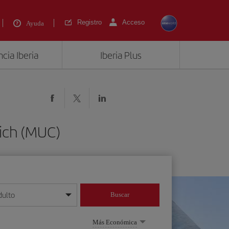
Registro
Acceso
Ayuda
cia Iberia
Iberia Plus
nich (MUC)
dulto
Buscar
o día/mes/año
Más Económica