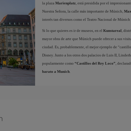
la plaza
Marienplatz
, está presidida por el impresiona
Nuestra Señora, la calle más importante de Múnich,
Max
interés tan diversos como el Teatro Nacional de Múnic
Si lo que quieres es ir de museos, en el
Kunstareal
, dist
mayor obra de arte que Múnich puede ofrecer a sus visit
ciudad. Es, probablemente, el mejor ejemplo de “castillo
Disney. Junto a los otros dos palacios de Luis II, Lind
popularmente como
“Castillos del Rey Loco”
, declara
barato a Munich
.
h