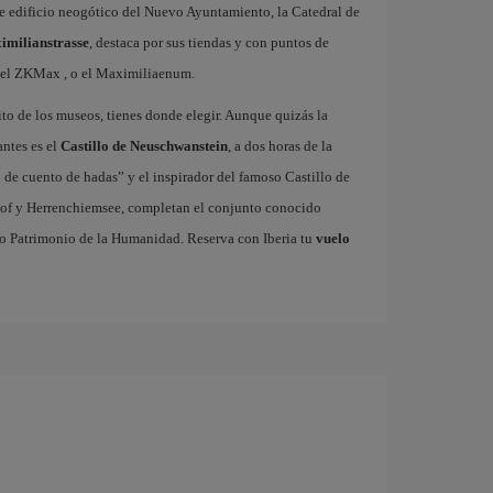
nte edificio neogótico del Nuevo Ayuntamiento, la Catedral de
imilianstrasse
, destaca por sus tiendas y con puntos de
h el ZKMax , o el Maximiliaenum.
rito de los museos, tienes donde elegir. Aunque quizás la
antes es el
Castillo de Neuschwanstein
, a dos horas de la
 de cuento de hadas” y el inspirador del famoso Castillo de
erhof y Herrenchiemsee, completan el conjunto conocido
do Patrimonio de la Humanidad. Reserva con Iberia tu
vuelo