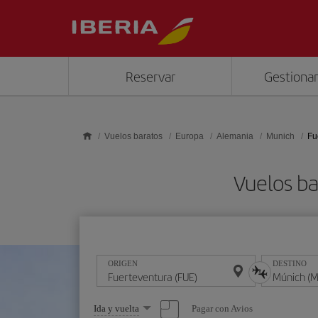
Saltar al contenido principal
Reservar
Gestionar
Vuelos baratos
Europa
Alemania
Munich
Fu
Vuelos ba
ORIGEN
DESTINO
Seleccione
Pagar con Avios
Ida y vuelta