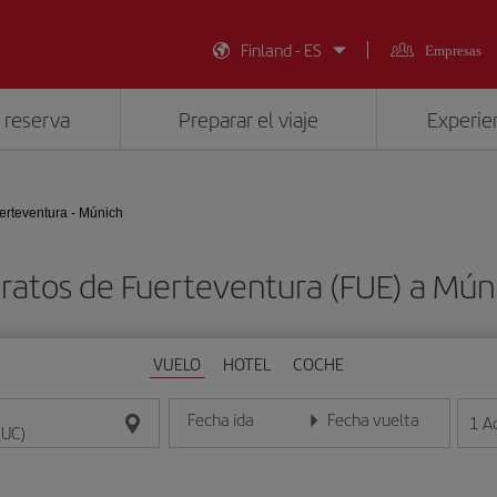
Finland - ES
Empresas
 reserva
Preparar el viaje
Experien
erteventura - Múnich
ratos de Fuerteventura (FUE) a Mú
VUELO
HOTEL
COCHE
Fecha ida
Fecha vuelta
1
A
Introduce la fecha en formato día/mes/año
Introduce la fecha en format