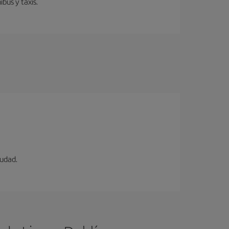
bús y taxis.
iudad.