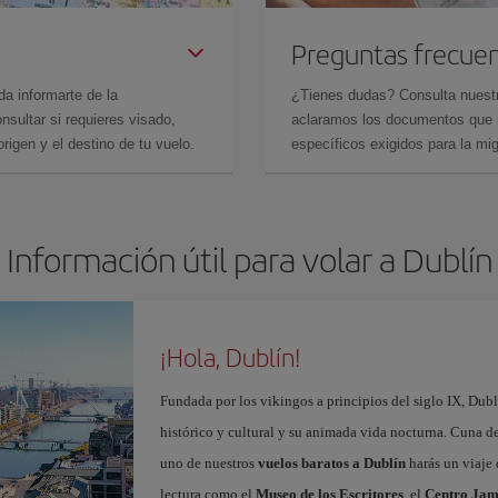
Preguntas frecue
da informarte de la
¿Tienes dudas? Consulta nues
sultar si requieres visado,
aclaramos los documentos que ne
rigen y el destino de tu vuelo.
específicos exigidos para la mi
Información útil para volar a Dublín
¡Hola, Dublín!
Fundada por los vikingos a principios del siglo IX, Dub
histórico y cultural y su animada vida nocturna. Cuna de 
uno de nuestros
vuelos baratos a Dublín
harás un viaje 
lectura como el
Museo de los Escritores
, el
Centro Jam