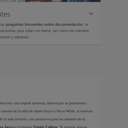
ntes
tras
preguntas frecuentes sobre documentación
: te
cesitas para volar con Iberia, así como los trámites
gración y aduanas.
línes hoy una capital moderna, famosa por su patrimonio
autores de la talla de James Joyce u Oscar Wilde, si reservas
de lo más literario, con atractivos para los amantes de la
es Joyce
o el famoso
Trinity College
. Te gustará, seguro,