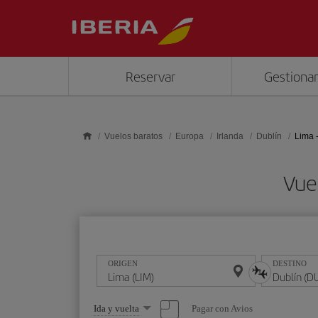
Saltar al contenido principal
Reservar
Gestionar
Vuelos baratos
Europa
Irlanda
Dublín
Lima 
Vue
ORIGEN
DESTINO
Seleccione
Pagar con Avios
Ida y vuelta