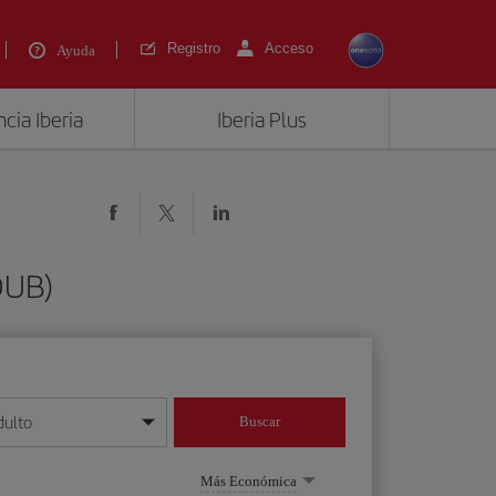
Registro
Acceso
Ayuda
cia Iberia
Iberia Plus
DUB)
dulto
Buscar
o día/mes/año
Más Económica