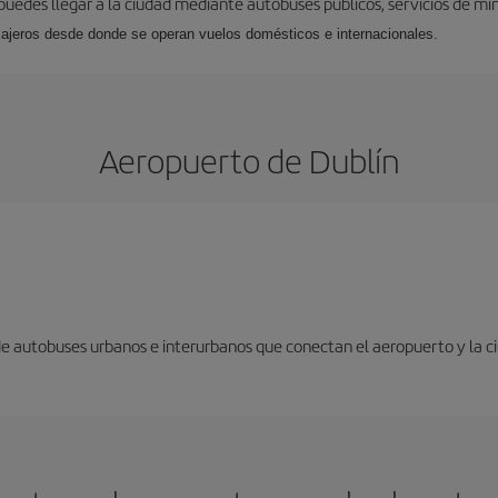
uedes llegar a la ciudad mediante autobuses públicos, servicios de mini
sajeros desde donde se operan vuelos domésticos e internacionales.
Aeropuerto de Dublín
 de autobuses urbanos e interurbanos que conectan el aeropuerto y la c