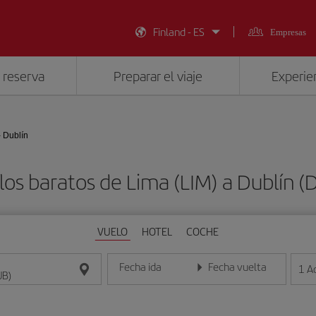
Finland - ES
Empresas
 reserva
Preparar el viaje
Experien
- Dublín
los baratos de Lima (LIM) a Dublín (
VUELO
HOTEL
COCHE
Fecha ida
Fecha vuelta
1
A
Introduce la fecha en formato día/mes/año
Introduce la fecha en format