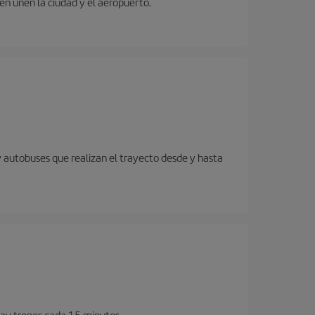
ren unen la ciudad y el aeropuerto.
y autobuses que realizan el trayecto desde y hasta
Hay trenes cada 15 minutos.