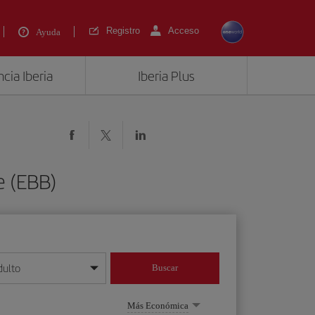
Registro
Acceso
Ayuda
cia Iberia
Iberia Plus
e (EBB)
dulto
Buscar
o día/mes/año
Más Económica