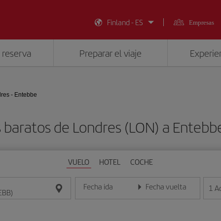
Finland - ES
Empresas
 reserva
Preparar el viaje
Experien
res - Entebbe
 baratos de Londres (LON) a Entebb
VUELO
HOTEL
COCHE
Fecha ida
Fecha vuelta
1
A
Introduce la fecha en formato día/mes/año
Introduce la fecha en format