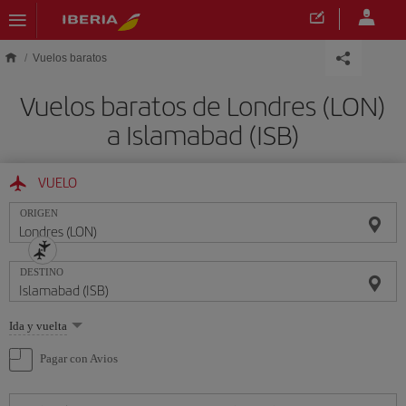
Saltar al contenido principal
Vuelos baratos
Vuelos baratos de Londres (LON)
a Islamabad (ISB)
VUELO
ORIGEN
DESTINO
Seleccione
Ida y vuelta
una
opción
Pagar con Avios