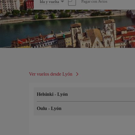
Seleccione
Pagar con Avios
Ida y vuelta
una
opción
Ver vuelos desde Lyón
Helsinki
-
Lyón
Oulu
-
Lyón