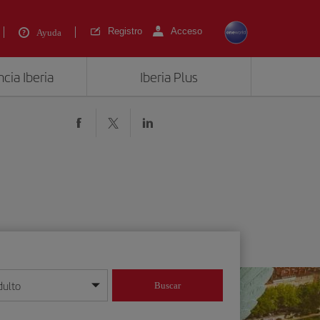
Registro
Acceso
Ayuda
cia Iberia
Iberia Plus
dulto
Buscar
o día/mes/año