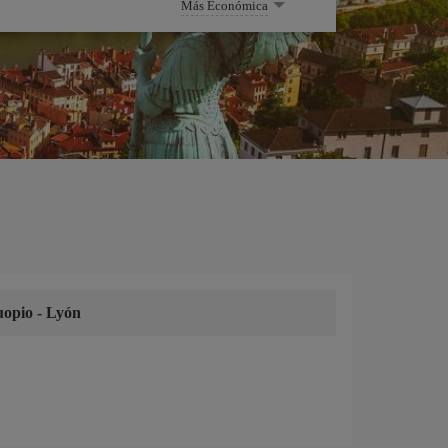
Más Económica
uopio
-
Lyón