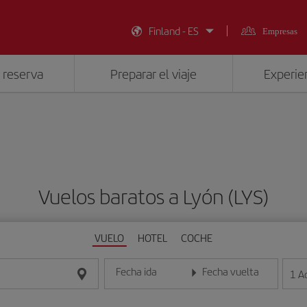
Finland - ES
Empresas
 reserva
Preparar el viaje
Experien
Vuelos baratos a Lyón (LYS)
VUELO
HOTEL
COCHE
Fecha ida
Fecha vuelta
1
A
Introduce la fecha en formato día/mes/año
Introduce la fecha en format