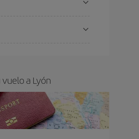
elo y de que las tarifas más baratas (turista)
on.
ra el vuelo más barato.
 vuelo a Lyón