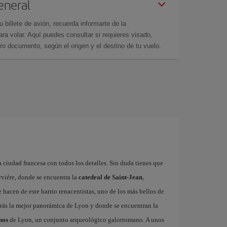
eneral
billete de avión, recuerda informarte de la
a volar. Aquí puedes consultar si requieres visado,
ro documento, según el origen y el destino de tu vuelo.
 ciudad francesa con todos los detalles. Sin duda tienes que
rviére, donde se encuentra la
catedral de Saint-Jean
,
hacen de este barrio renacentistas, uno de los más bellos de
rás la mejor panorámica de Lyon y donde se encuentran la
nos
de Lyon, un conjunto arqueológico galorromano. A unos