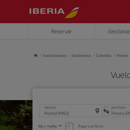
Saltar al contenido principal
Reservar
Gestionar
Vuelos baratos
Sudamérica
Colombia
Pereira
Vuelo
ORIGEN
DESTINO
Seleccione
Pagar con Avios
Ida y vuelta