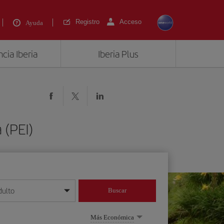
Registro
Acceso
Ayuda
cia Iberia
Iberia Plus
 (PEI)
dulto
Buscar
o día/mes/año
Más Económica