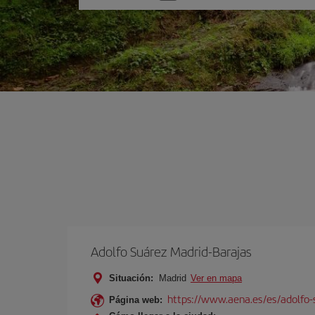
una
opción
Adolfo Suárez Madrid-Barajas
Situación:
Madrid
Ver en mapa
https://www.aena.es/es/adolfo-
Página web: