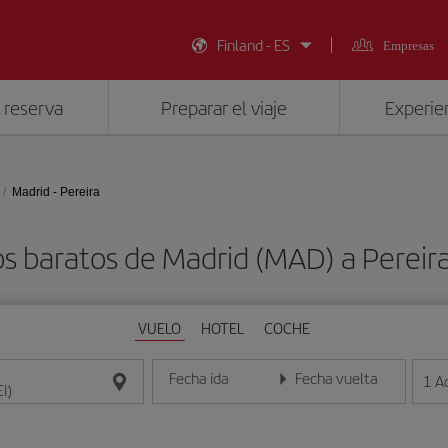
Finland - ES
Empresas
 reserva
Preparar el viaje
Experien
Madrid - Pereira
s baratos de Madrid (MAD) a Pereira
VUELO
HOTEL
COCHE
Fecha ida
Fecha vuelta
1
A
Introduce la fecha en formato día/mes/año
Introduce la fecha en format