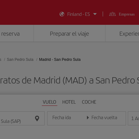
Finland - ES
Empresas
 reserva
Preparar el viaje
Experien
s
San Pedro Sula
Madrid - San Pedro Sula
ratos de Madrid (MAD) a San Pedro 
VUELO
HOTEL
COCHE
Fecha ida
Fecha vuelta
1
A
Introduce la fecha en formato día/mes/año
Introduce la fecha en format