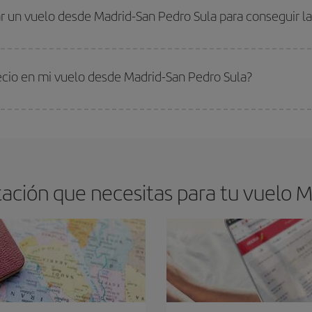
drán. Además, si buscas los vuelos con las fechas y los horarios del viaje un
r un vuelo desde Madrid-San Pedro Sula para conseguir la
s encontrarás. Los precios dependen de las plazas que queden libres en el vu
 comprar con antelación es
fundamental
para conseguir
vuelos baratos a M
recio en mi vuelo desde Madrid-San Pedro Sula?
arte el mejor precio según tus necesidades de viaje. La tarifa básica, te asegu
ción que necesitas para tu vuelo M