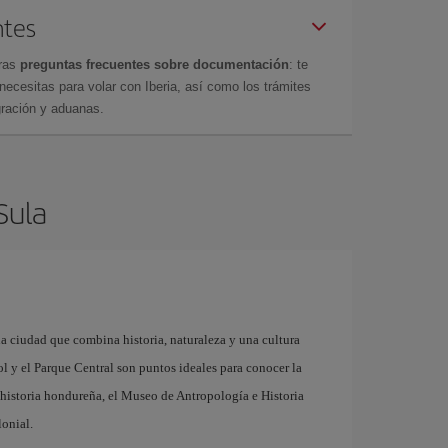
ntes
tras
preguntas frecuentes sobre documentación
: te
cesitas para volar con Iberia, así como los trámites
gración y aduanas.
Sula
a ciudad que combina historia, naturaleza y una cultura
l y el Parque Central son puntos ideales para conocer la
a historia hondureña, el Museo de Antropología e Historia
lonial.