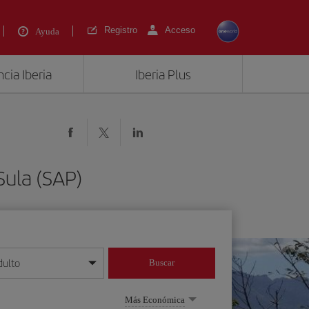
Registro
Acceso
Ayuda
cia Iberia
Iberia Plus
Sula (SAP)
dulto
Buscar
o día/mes/año
Más Económica