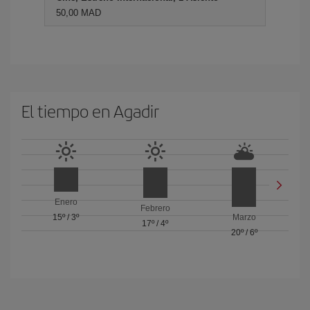
50,00 MAD
El tiempo en Agadir
Enero
Febrero
15º
/
3º
Marzo
17º
/
4º
20º
/
6º