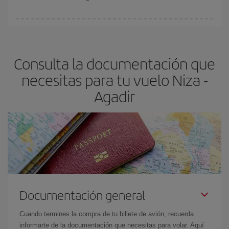
vayan agotando. Por eso, comprar con antelación es
fundamental
para conseguir
vuelos baratos a Niza-Agadir-dest
.
En Iberia, tenemos distintas tarifas para garantizarte el mejor
precio según tus necesidades de viaje. La tarifa básica, te
asegura el vuelo más barato.
Consulta la documentación que
necesitas para tu vuelo Niza -
Agadir
Documentación general
Cuando termines la compra de tu billete de avión, recuerda
informarte de la documentación que necesitas para volar. Aquí