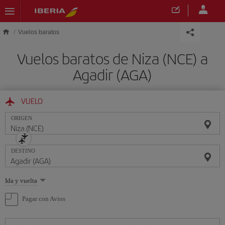
Saltar al contenido principal
Vuelos baratos
Vuelos baratos de Niza (NCE) a
Agadir (AGA)
VUELO
ORIGEN
DESTINO
Seleccione
Ida y vuelta
una
opción
Pagar con Avios