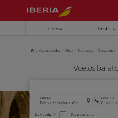
Saltar al contenido principal
Reservar
Gestionar
Vuelos baratos
África
Marruecos
Casablanca
Vuelos barat
ORIGEN
DESTINO
Seleccione
Pagar con Avios
Ida y vuelta