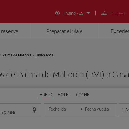
Finland - ES
Empresas
 reserva
Preparar el viaje
Experien
Palma de Mallorca - Casablanca
os de Palma de Mallorca (PMI) a Cas
VUELO
HOTEL
COCHE
Fecha ida
Fecha vuelta
1
A
Introduce la fecha en formato día/mes/año
Introduce la fecha en format