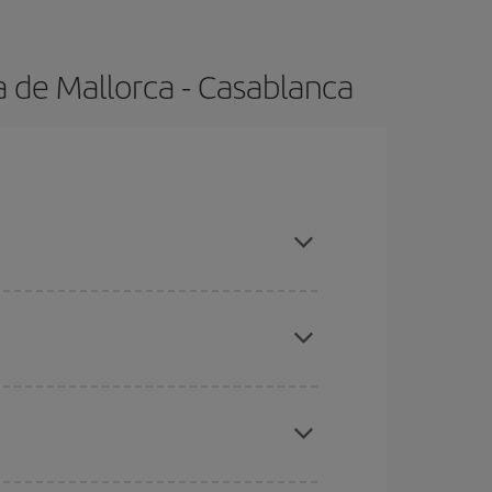
 de Mallorca - Casablanca
adas altas, compras con antelación y puedes ser
ratos
. Dinos desde dónde vuelas, a dónde
ra días cercanos
, tanto de ida como de vuelta,
gunos
horarios
puede que te hagan ahorrar aún