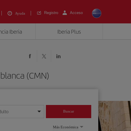
Registro
Acceso
Ayuda
cia Iberia
Iberia Plus
ablanca (CMN)
dulto
Buscar
o día/mes/año
Más Económica