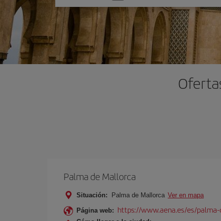
una
opción
Oferta
Palma de Mallorca
Situación:
Palma de Mallorca
Ver en mapa
https://www.aena.es/es/palma-
Página web: