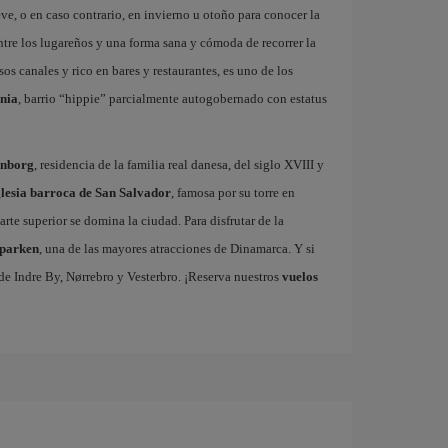
eve, o en caso contrario, en invierno u otoño para conocer la
entre los lugareños y una forma sana y cómoda de recorrer la
sos canales y rico en bares y restaurantes, es uno de los
ania
, barrio “hippie” parcialmente autogobernado con estatus
enborg
, residencia de la familia real danesa, del siglo XVIII y
glesia barroca de San Salvador
, famosa por su torre en
arte superior se domina la ciudad. Para disfrutar de la
dparken
, una de las mayores atracciones de Dinamarca. Y si
s de Indre By, Nørrebro y Vesterbro. ¡Reserva nuestros
vuelos