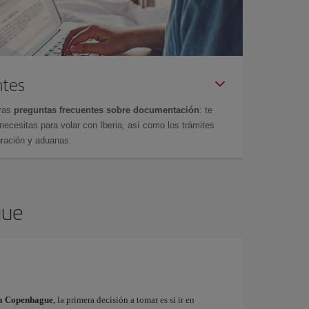
ntes
tras
preguntas frecuentes sobre documentación
: te
cesitas para volar con Iberia, así como los trámites
gración y aduanas.
gue
s a Copenhague
, la primera decisión a tomar es si ir en