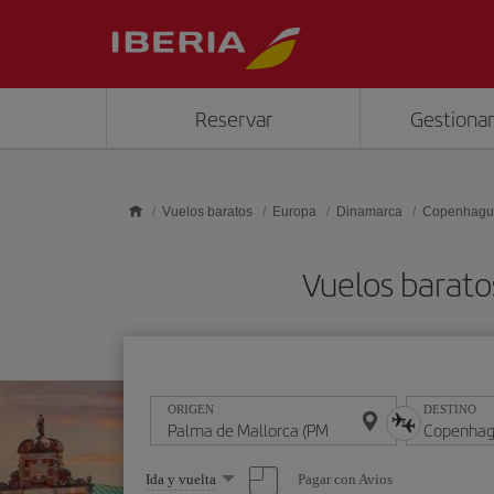
Saltar al contenido principal
Reservar
Gestionar
Vuelos baratos
Europa
Dinamarca
Copenhagu
Vuelos barato
ORIGEN
DESTINO
Seleccione
Pagar con Avios
Ida y vuelta