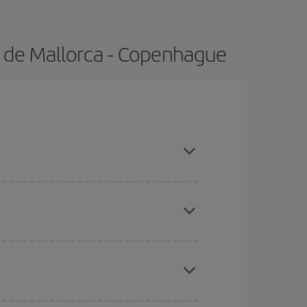
a de Mallorca - Copenhague
adas altas, compras con antelación y puedes ser
ratos
. Dinos desde dónde vuelas, a dónde
ra días cercanos
, tanto de ida como de vuelta,
gunos
horarios
puede que te hagan ahorrar aún