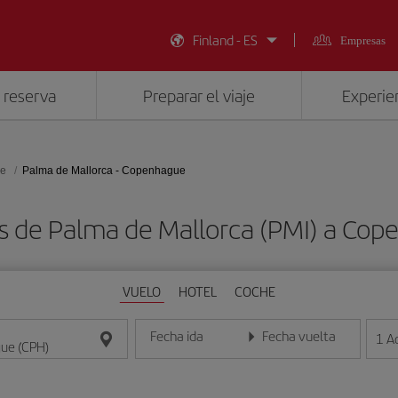
Finland - ES
Empresas
 reserva
Preparar el viaje
Experien
e
Palma de Mallorca - Copenhague
s de Palma de Mallorca (PMI) a Co
VUELO
HOTEL
COCHE
Fecha ida
Fecha vuelta
1
A
Introduce la fecha en formato día/mes/año
Introduce la fecha en format