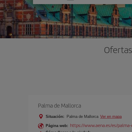
una
opción
Ofertas
Palma de Mallorca
Situación:
Palma de Mallorca
Ver en mapa
https://www.aena.es/es/palma-
Página web: