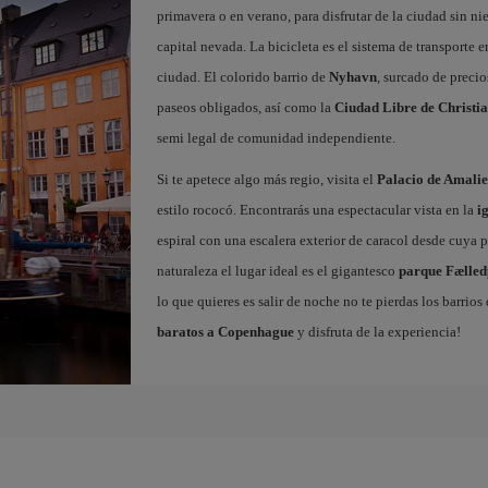
primavera o en verano, para disfrutar de la ciudad sin ni
capital nevada. La bicicleta es el sistema de transporte 
ciudad. El colorido barrio de
Nyhavn
, surcado de precio
paseos obligados, así como la
Ciudad Libre de Christi
semi legal de comunidad independiente.
Si te apetece algo más regio, visita el
Palacio de Amali
estilo rococó. Encontrarás una espectacular vista en la
i
espiral con una escalera exterior de caracol desde cuya p
naturaleza el lugar ideal es el gigantesco
parque Fælle
lo que quieres es salir de noche no te pierdas los barrio
baratos a Copenhague
y disfruta de la experiencia!