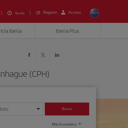
Registro
Acceso
Ayuda
cia Iberia
Iberia Plus
penhague (CPH)
dulto
Buscar
o día/mes/año
Más Económica