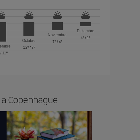
Diciembre
Noviembre
4º
/
1º
Octubre
7º
/
4º
iembre
12º
/
7º
/
11º
os a Copenhague