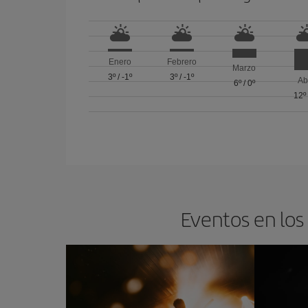
Enero
Febrero
Marzo
3º
/
-1º
3º
/
-1º
Ab
6º
/
0º
12º
Eventos en los