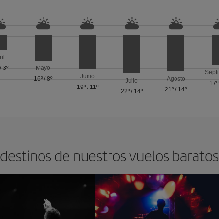
ril
/
3º
Mayo
Sept
Junio
16º
/
8º
Agosto
Julio
17º
19º
/
11º
21º
/
14º
22º
/
14º
 destinos de nuestros vuelos barat