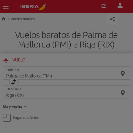
Saltar al contenido principal
Vuelos baratos
Vuelos baratos de Palma de
Mallorca (PMI) a Riga (RIX)
VUELO
ORIGEN
DESTINO
Seleccione
Ida y vuelta
una
opción
Pagar con Avios