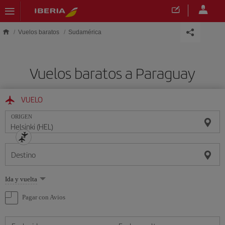
Saltar al contenido principal
Vuelos baratos
Sudamérica
Vuelos baratos a Paraguay
VUELO
ORIGEN
Destino
Seleccione
Ida y vuelta
una
opción
Pagar con Avios