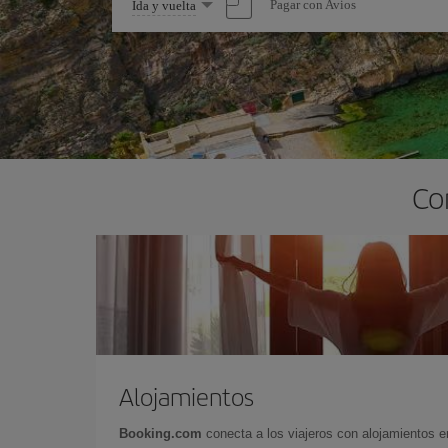
Seleccione
Pagar con Avios
Ida y vuelta
una
opción
Co
Alojamientos
Booking.com
conecta a los viajeros con alojamientos 