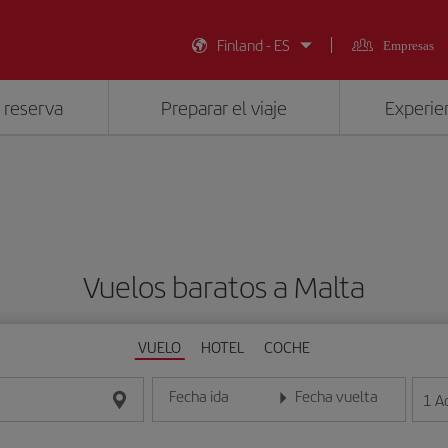
Finland - ES
Empresas
 reserva
Preparar el viaje
Experien
Vuelos baratos a Malta
VUELO
HOTEL
COCHE
Fecha ida
Fecha vuelta
1
A
Introduce la fecha en formato día/mes/año
Introduce la fecha en format