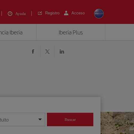
Registro
Acceso
Ayuda
cia Iberia
Iberia Plus
dulto
Buscar
o día/mes/año