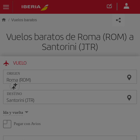
Saltar al contenido principal
Vuelos baratos
Vuelos baratos de Roma (ROM) a
Santorini (JTR)
VUELO
ORIGEN
DESTINO
Seleccione
Ida y vuelta
una
opción
Pagar con Avios