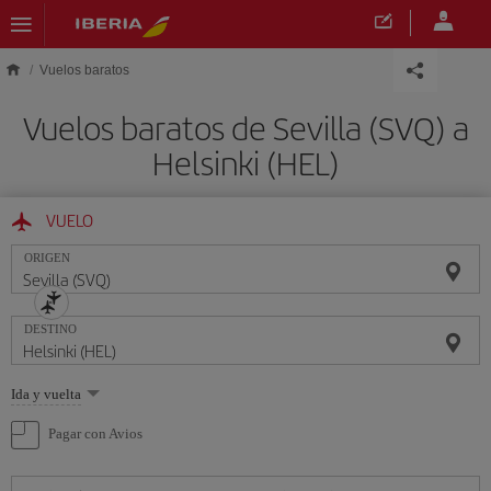
Saltar al contenido principal
Vuelos baratos
Vuelos baratos de Sevilla (SVQ) a
Helsinki (HEL)
VUELO
ORIGEN
DESTINO
Seleccione
Ida y vuelta
una
opción
Pagar con Avios