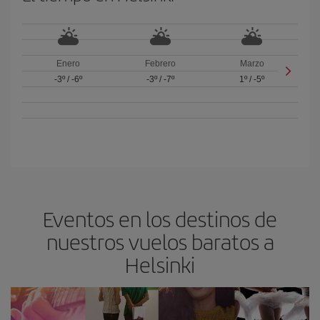
Enero
Febrero
Marzo
-3º
/
-6º
-3º
/
-7º
1º
/
-5º
Eventos en los destinos de
nuestros vuelos baratos a
Helsinki