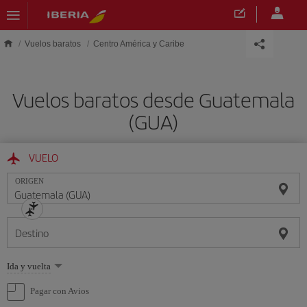
Saltar al contenido principal
Vuelos baratos
Centro América y Caribe
Vuelos baratos desde Guatemala
(GUA)
VUELO
ORIGEN
Destino
Seleccione
Ida y vuelta
una
opción
Pagar con Avios