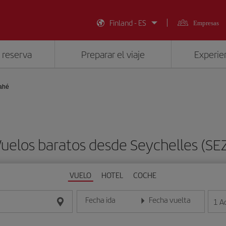
Finland - ES
Empresas
 reserva
Preparar el viaje
Experien
Mahé
uelos baratos desde Seychelles (SE
VUELO
HOTEL
COCHE
Fecha ida
Fecha vuelta
1
A
Introduce la fecha en formato día/mes/año
Introduce la fecha en format