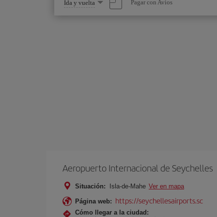
Seleccione
Pagar con Avios
Ida y vuelta
una
opción
Aeropuerto Internacional de Seychelles
Situación:
Isla-de-Mahe
Ver en mapa
https://seychellesairports.sc
Página web:
Cómo llegar a la ciudad: