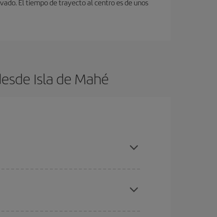
ivado. El tiempo de trayecto al centro es de unos
desde Isla de Mahé
ratos
. Dinos desde dónde vuelas, a dónde
ra días cercanos
, tanto de ida como de vuelta,
gunos
horarios
puede que te hagan ahorrar aún
eral las Navidades, la Semana Santa y los