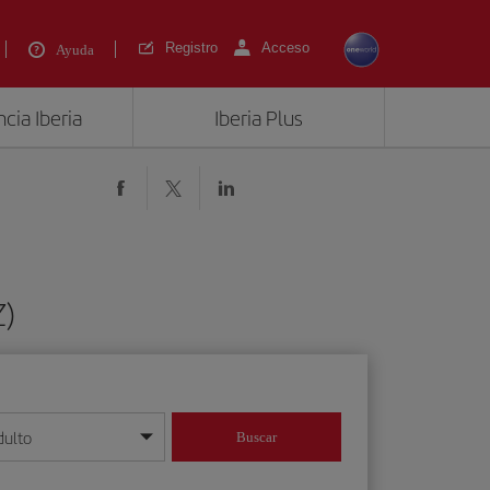
Registro
Acceso
Ayuda
cia Iberia
Iberia Plus
Z)
dulto
Buscar
o día/mes/año