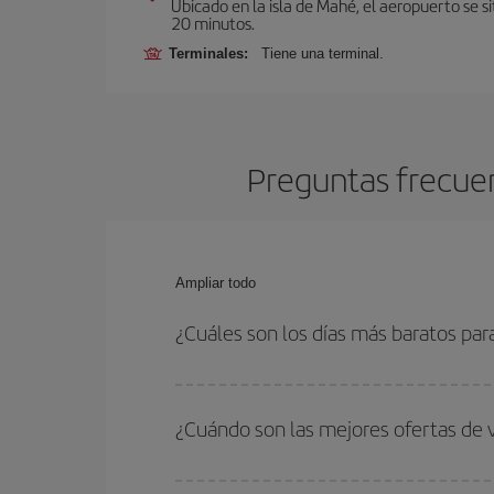
Ubicado en la isla de Mahé, el aeropuerto se s
20 minutos.
Terminales:
Tiene una terminal.
Preguntas frecuen
Ampliar todo
¿Cuáles son los días más baratos par
Para saber qué días te saldrá más económico vol
quieres ir y en qué fechas habías pensado viajar
¿Cuándo son las mejores ofertas de 
para que puedas encontrar la mejor oferta. Ademá
más en el precio de tu billete.
Puedes conseguir los vuelos más baratos viajan