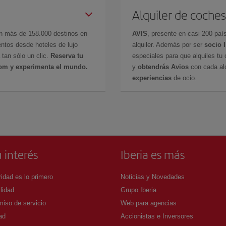
Alquiler de coches
en más de 158.000 destinos en
AVIS
, presente en casi 200 pa
ntos desde hoteles de lujo
alquiler. Además por ser
socio 
 tan sólo un clic.
Reserva tu
especiales para que alquiles tu 
com y experimenta el mundo.
y
obtendrás Avios
con cada alq
experiencias
de ocio.
 interés
Iberia es más
idad es lo primero
Noticias y Novedades
lidad
Grupo Iberia
iso de servicio
Web para agencias
ad
Accionistas e Inversores